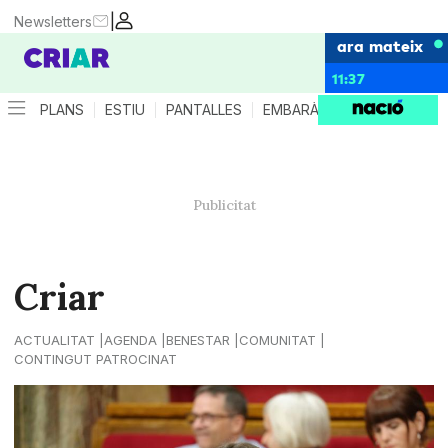
|
Newsletters
ara mateix
11:37
PLANS
ESTIU
PANTALLES
EMBARÀS
CRIANÇA
ES
Criar
ACTUALITAT
AGENDA
BENESTAR
COMUNITAT
CONTINGUT PATROCINAT