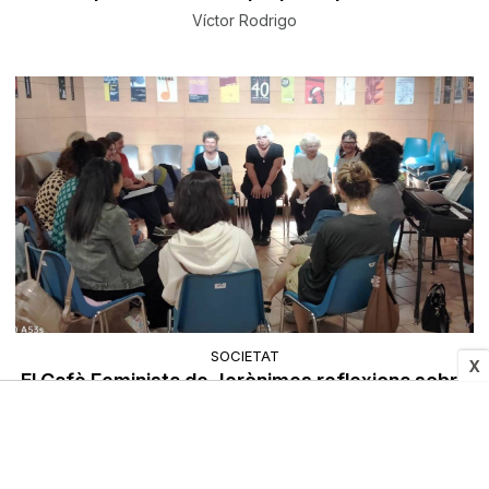
Víctor Rodrigo
SOCIETAT
X
El Cafè Feminista de Jerònimes reflexiona sobre
«el mite de la lliure elecció»