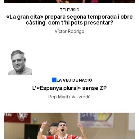
TELEVISIÓ
«La gran cita» prepara segona temporada i obre
càsting: com t'hi pots presentar?
Víctor Rodrigo
LA VEU DE NACIÓ
L'«Espanya plural» sense ZP
Pep Martí i Vallverdú