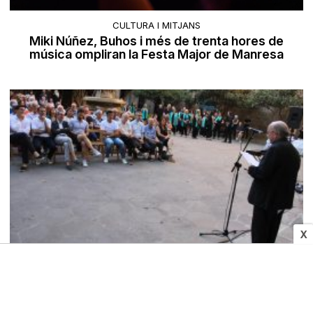
CULTURA I MITJANS
Miki Núñez, Buhos i més de trenta hores de
música ompliran la Festa Major de Manresa
X
CULTURA
Què fer el cap de setmana del 3 al 5 de juliol a les
Terres de l’Ebre?