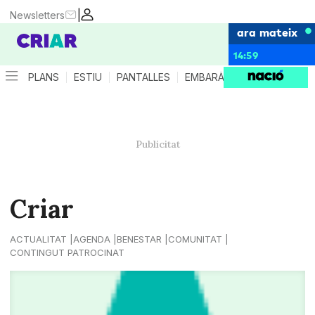
|
Newsletters
ara mateix
14:59
PLANS
ESTIU
PANTALLES
EMBARÀS
CRIANÇA
ES
Criar
ACTUALITAT
AGENDA
BENESTAR
COMUNITAT
CONTINGUT PATROCINAT