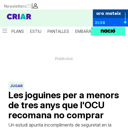
|
Newsletters
ara mateix
21:38
PLANS
ESTIU
PANTALLES
EMBARÀS
CRIANÇA
ES
JUGAR
Les joguines per a menors
de tres anys que l'OCU
recomana no comprar
Un estudi apunta incompliments de seguretat en la