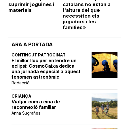
suprimir joguines i
catalans no estan a
materials
l'altura del que
necessiten els
jugadors i les
famílies»
ARA A PORTADA
CONTINGUT PATROCINAT
El millor lloc per entendre un
eclipsi: CosmoCaixa dedica
una jornada especial a aquest
fenomen astronòmic
Redacció
CRIANÇA
Viatjar com a eina de
reconnexió familiar
Anna Sugrañes