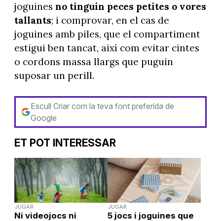
joguines
no tinguin peces petites o vores
tallants
; i comprovar, en el cas de
joguines amb piles, que el compartiment
estigui ben tancat, així com evitar cintes
o cordons massa llargs que puguin
suposar un perill.
Escull Criar com la teva font preferida de
Google
ET POT INTERESSAR
JUGAR
JUGAR
Ni videojocs ni
5 jocs i joguines que