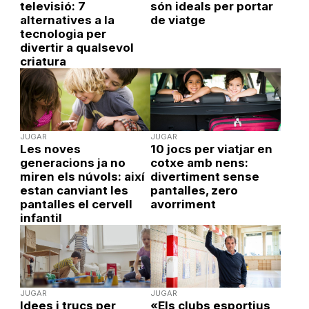
televisió: 7
són ideals per portar
alternatives a la
de viatge
tecnologia per
divertir a qualsevol
criatura
JUGAR
JUGAR
Les noves
10 jocs per viatjar en
generacions ja no
cotxe amb nens:
miren els núvols: així
divertiment sense
estan canviant les
pantalles, zero
pantalles el cervell
avorriment
infantil
JUGAR
JUGAR
Idees i trucs per
«Els clubs esportius