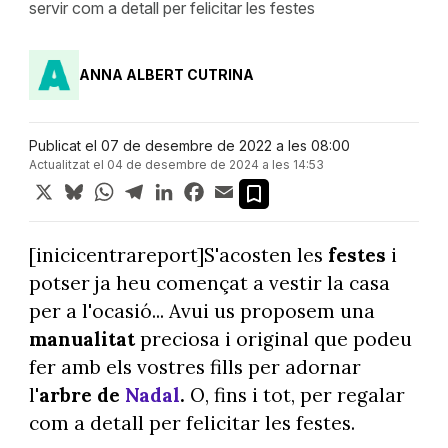
servir com a detall per felicitar les festes
ANNA ALBERT CUTRINA
Publicat el 07 de desembre de 2022 a les 08:00
Actualitzat el 04 de desembre de 2024 a les 14:53
X
Bluesky
WhatsApp
Telegram
LinkedIn
Facebook
Email
[inicicentrareport]S'acosten les
festes
i
potser ja heu començat a vestir la casa
per a l'ocasió... Avui us proposem una
manualitat
preciosa i original que podeu
fer amb els vostres fills per adornar
l'
arbre de
Nadal
.
O, fins i tot, per regalar
com a detall per felicitar les festes.