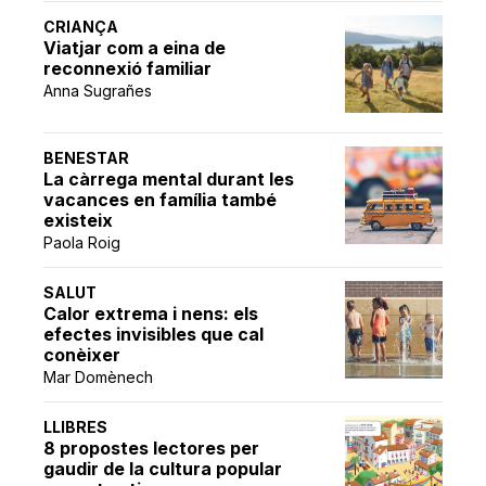
CRIANÇA
Viatjar com a eina de
reconnexió familiar
Anna Sugrañes
BENESTAR
La càrrega mental durant les
vacances en família també
existeix
Paola Roig
SALUT
Calor extrema i nens: els
efectes invisibles que cal
conèixer
Mar Domènech
LLIBRES
8 propostes lectores per
gaudir de la cultura popular