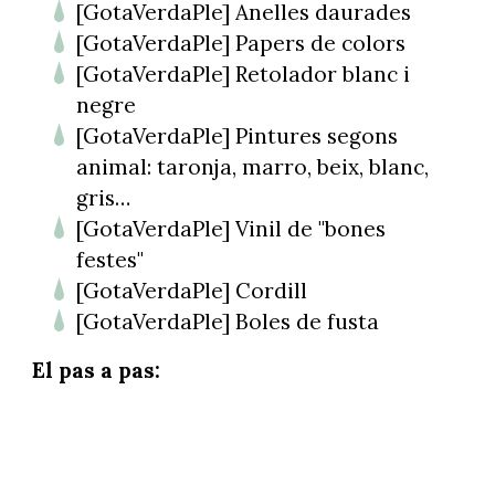
[GotaVerdaPle] Anelles daurades
[GotaVerdaPle] Papers de colors
[GotaVerdaPle] Retolador blanc i
negre
[GotaVerdaPle] Pintures segons
animal: taronja, marro, beix, blanc,
gris…
[GotaVerdaPle] Vinil de "bones
festes"
[GotaVerdaPle] Cordill
[GotaVerdaPle] Boles de fusta
El pas a pas: