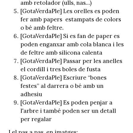
amb retolador (ulls, nas…)
[GotaVerdaPle] Les orelles es poden
fer amb papers estampats de colors
o bé amb feltre.
[GotaVerdaPle] Si es fan de paper es
poden enganxar amb cola blanca i les
de feltre amb silicona calenta
[GotaVerdaPle] Passar per les anelles
el cordill i tres boles de fusta
[GotaVerdaPle] Escriure “bones
festes” al darrera o bé amb un
adhesiu
[GotaVerdaPle] Es poden penjar a
l'arbre i també poden ser un detall
per regalar
I el pas a pas, en imatges: