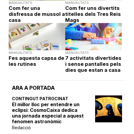
MANUALITATS
MANUALITATS
Com fer una
Com fer uns divertits
disfressa de mussol a
titelles dels Tres Reis
casa
Mags
MANUALITATS
MANUALITATS
Fes aquesta capsa de
7 activitats divertides
les rutines
i sense pantalles pels
dies que estan a casa
ARA A PORTADA
CONTINGUT PATROCINAT
El millor lloc per entendre un
eclipsi: CosmoCaixa dedica
una jornada especial a aquest
fenomen astronòmic
Redacció