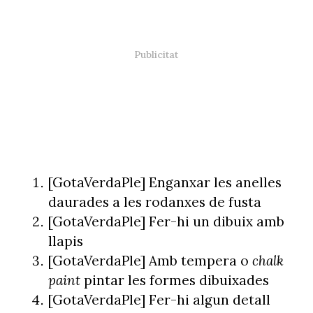
[GotaVerdaPle] Enganxar les anelles
daurades a les rodanxes de fusta
[GotaVerdaPle] Fer-hi un dibuix amb
llapis
[GotaVerdaPle] Amb tempera o
chalk
paint
pintar les formes dibuixades
[GotaVerdaPle] Fer-hi algun detall