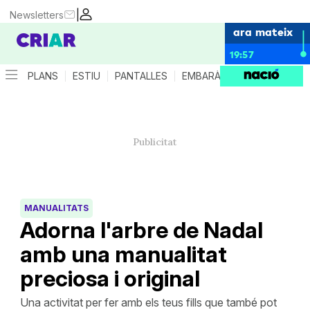
|
Newsletters
ara mateix
19:57
PLANS
ESTIU
PANTALLES
EMBARÀS
CRIANÇA
ES
MANUALITATS
Adorna l'arbre de Nadal
amb una manualitat
preciosa i original
Una activitat per fer amb els teus fills que també pot