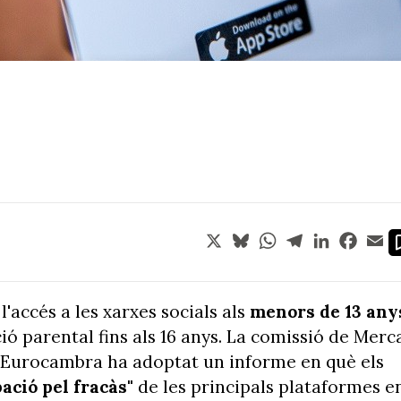
X
Bluesky
WhatsApp
Telegram
LinkedIn
Face
Em
'accés a les xarxes socials als
menors de 13 any
ió parental fins als 16 anys. La comissió de Merc
l'Eurocambra ha adoptat un informe en què els
ació pel fracàs"
de les principals plataformes e