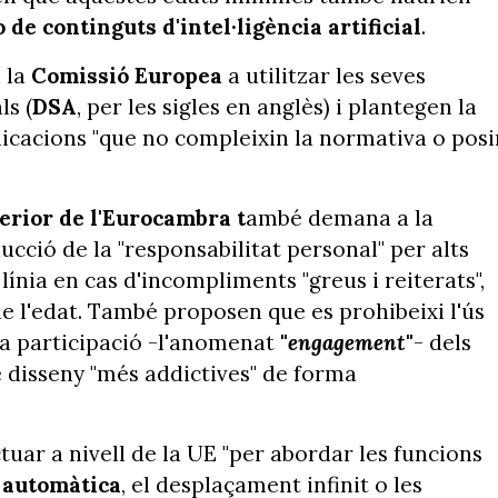
de continguts d'intel·ligència artificial
.
n la
Comissió Europea
a utilitzar les seves
ls (
DSA
, per les sigles en anglès) i plantegen la
licacions "que no compleixin la normativa o posi
erior de l'Eurocambra t
ambé demana a la
cció de la "responsabilitat personal" per alts
línia en cas d'incompliments "greus i reiterats",
de l'edat. També proposen que es prohibeixi l'ús
la participació -l'anomenat
"
engagement
"
- dels
e disseny "més addictives" de forma
uar a nivell de la UE "per abordar les funcions
 automàtica
, el desplaçament infinit o les