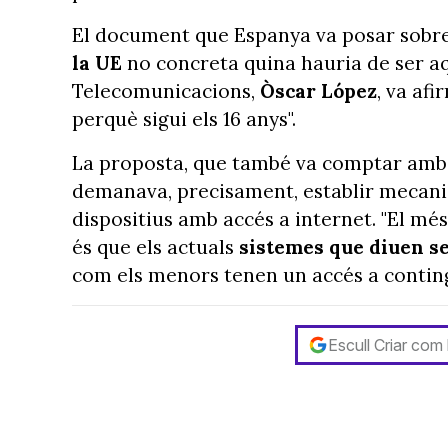
El document que Espanya va posar sobre 
la UE
no concreta quina hauria de ser aq
Telecomunicacions,
Òscar López
, va af
perquè sigui els 16 anys".
La proposta, que també va comptar amb 
demanava, precisament, establir mecanism
dispositius amb accés a internet. "El mé
és que els actuals
sistemes que diuen se
com els menors tenen un accés a conting
Escull Criar com