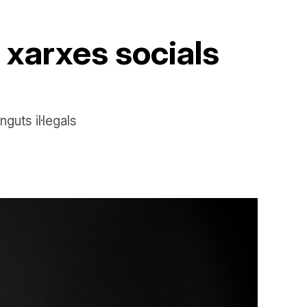
s xarxes socials
guts il·legals