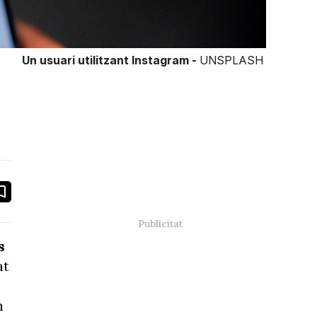
Un usuari utilitzant Instagram -
UNSPLASH
book
ail
s
at
n