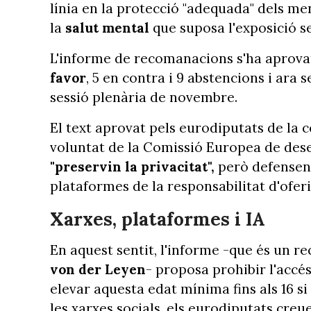
línia en la protecció "adequada" dels men
la
salut mental
que suposa l'exposició se
L'informe de recomanacions s'ha aprovat
favor
, 5 en contra i 9 abstencions i ara 
sessió plenària de novembre.
El text aprovat pels eurodiputats de la 
voluntat de la Comissió Europea de dese
"preservin la privacitat",
però defensen 
plataformes de la responsabilitat d'oferir
Xarxes, plataformes i IA
En aquest sentit, l'informe -que és un re
von der Leyen
- proposa prohibir l'accés
elevar aquesta edat mínima fins als 16 si
les xarxes socials, els eurodiputats cr