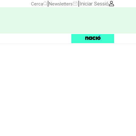
|
|
Iniciar Sessió
Cerca
Newsletters