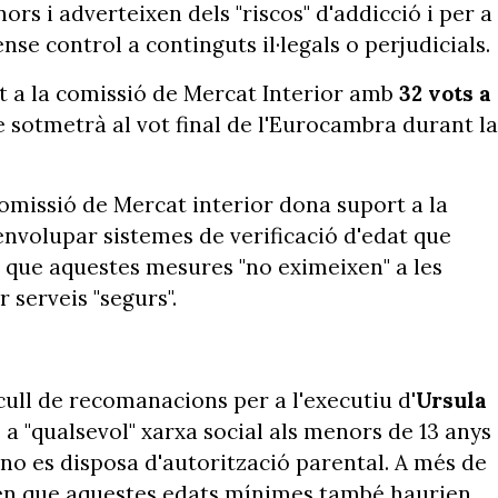
ors i adverteixen dels "riscos" d'addicció i per a
nse control a continguts il·legals o perjudicials.
 a la comissió de Mercat Interior amb
32 vots a
se sotmetrà al vot final de l'Eurocambra durant la
comissió de Mercat interior dona suport a la
nvolupar sistemes de verificació d'edat que
que aquestes mesures "no eximeixen" a les
 serveis "segurs".
cull de recomanacions per a l'executiu d'
Ursula
 a "qualsevol" xarxa social als menors de 13 anys 
 no es disposa d'autorització parental. A més de
euen que aquestes edats mínimes també haurien