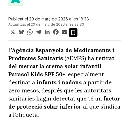
Publicat el 20 de març de 2026 a les 18:38
Actualitzat el 20 de març de 2026 a les 22:33
X
Bluesky
WhatsApp
Telegram
LinkedIn
Facebook
Email
L’
Agència
Espanyola de Medicaments i
Productes Sanitaris
(AEMPS) ha
retirat
del mercat
la
crema solar infantil
Parasol Kids SPF 50+
, especialment
destinat a
infants i nadons
a partir de
zero mesos, després que les autoritats
sanitàries hagin detectat que té un
factor
de protecció solar inferior
al que s’indica
a l’etiqueta.