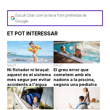
Escull Criar com la teva font preferida de
Google
ET POT INTERESSAR
SALUT
SALUT
Ni flotador ni braçal:
El greu error que
aquest és el sistema
cometem amb els
més segur per evitar
nadons a la piscina,
accidents a l'aigua
segons una pediatra