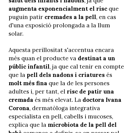
salut dels infants i nadons
, ja que
augmenta exponencialment el risc
que
puguin patir
cremades a la pell
, en cas
d'una exposició prolongada a la llum
solar.
Aquesta perillositat s'accentua encara
més quan el producte va
destinat a un
públic infantil
, ja que cal tenir en compte
que la
pell dels nadons i criatures
és
molt més fina
que la de les persones
adultes i, per tant, el
risc de patir una
cremada
és més elevat. La
doctora Ivana
Corona
, dermatòloga integrativa
especialista en pell, cabells i mucoses,
explica que la
microbiota de la pell del
bebè
comença a definir-se en passar pel