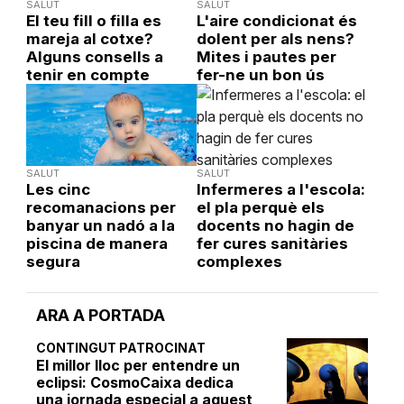
SALUT
SALUT
El teu fill o filla es
L'aire condicionat és
mareja al cotxe?
dolent per als nens?
Alguns consells a
Mites i pautes per
tenir en compte
fer-ne un bon ús
SALUT
SALUT
Les cinc
Infermeres a l'escola:
recomanacions per
el pla perquè els
banyar un nadó a la
docents no hagin de
piscina de manera
fer cures sanitàries
segura
complexes
ARA A PORTADA
CONTINGUT PATROCINAT
El millor lloc per entendre un
eclipsi: CosmoCaixa dedica
una jornada especial a aquest