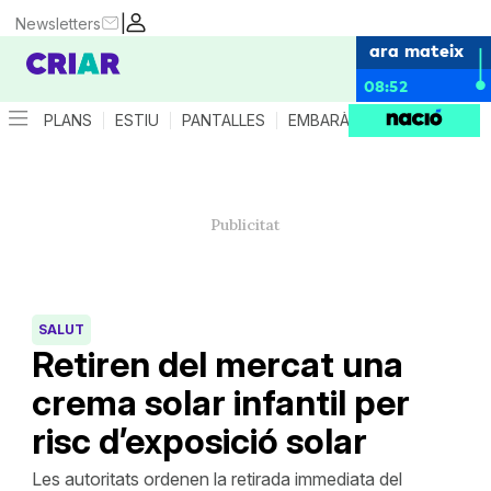
|
Newsletters
ara mateix
08:52
PLANS
ESTIU
PANTALLES
EMBARÀS
CRIANÇA
ES
SALUT
Retiren del mercat una
crema solar infantil per
risc d’exposició solar
Les autoritats ordenen la retirada immediata del