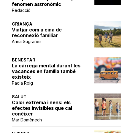
fenomen astronòmic
Redacció
CRIANÇA
Viatjar com a eina de
reconnexió familiar
Anna Sugrañes
BENESTAR
La càrrega mental durant les
vacances en família també
existeix
Paola Roig
SALUT
Calor extrema i nens: els
efectes invisibles que cal
conèixer
Mar Domènech