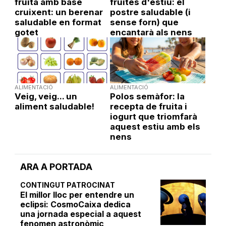
fruita amb base
fruites d'estiu: el
cruixent: un berenar
postre saludable (i
saludable en format
sense forn) que
gotet
encantarà als nens
ALIMENTACIÓ
ALIMENTACIÓ
Veig, veig... un
Polos semàfor: la
aliment saludable!
recepta de fruita i
iogurt que triomfarà
aquest estiu amb els
nens
ARA A PORTADA
CONTINGUT PATROCINAT
El millor lloc per entendre un
eclipsi: CosmoCaixa dedica
una jornada especial a aquest
fenomen astronòmic