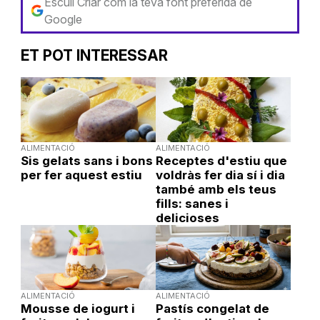
Escull Criar com la teva font preferida de
Google
ET POT INTERESSAR
ALIMENTACIÓ
ALIMENTACIÓ
Sis gelats sans i bons
Receptes d'estiu que
per fer aquest estiu
voldràs fer dia sí i dia
també amb els teus
fills: sanes i
delicioses
ALIMENTACIÓ
ALIMENTACIÓ
Mousse de iogurt i
Pastís congelat de