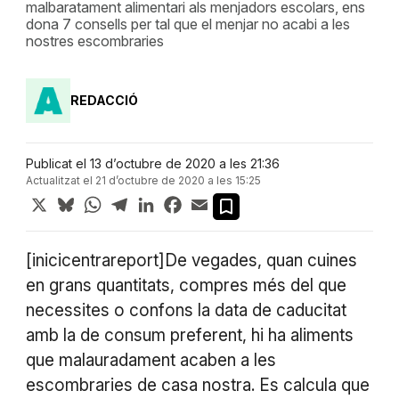
malbaratament alimentari als menjadors escolars, ens
dona 7 consells per tal que el menjar no acabi a les
nostres escombraries
REDACCIÓ
Publicat el 13 d’octubre de 2020 a les 21:36
Actualitzat el 21 d’octubre de 2020 a les 15:25
X
Bluesky
WhatsApp
Telegram
LinkedIn
Facebook
Email
[inicicentrareport]De vegades, quan cuines
en grans quantitats, compres més del que
necessites o confons la data de caducitat
amb la de consum preferent, hi ha aliments
que malauradament acaben a les
escombraries de casa nostra. Es calcula que