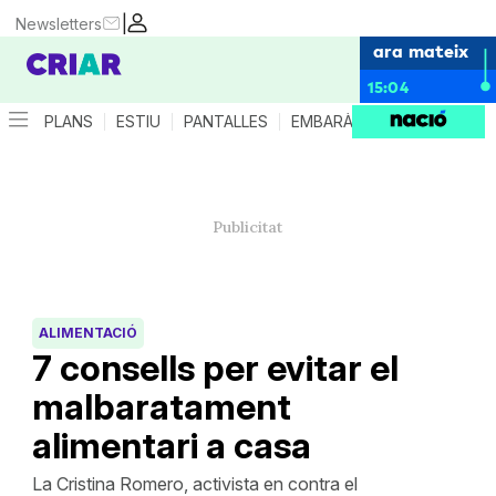
|
Newsletters
ara mateix
15:04
PLANS
ESTIU
PANTALLES
EMBARÀS
CRIANÇA
ES
ALIMENTACIÓ
7 consells per evitar el
malbaratament
alimentari a casa
La Cristina Romero, activista en contra el