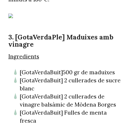
3. [GotaVerdaPle] Maduixes amb
vinagre
Ingredients
[GotaVerdaBuit]500 gr de maduixes
[GotaVerdaBuit] 2 cullerades de sucre
blanc
[GotaVerdaBuit] 2 cullerades de
vinagre balsàmic de Mòdena Borges
[GotaVerdaBuit] Fulles de menta
fresca