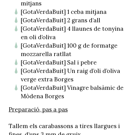
mitjans
[GotaVerdaBuit] 1 ceba mitjana
[GotaVerdaBuit] 2 grans d’all
[GotaVerdaBuit] 4 llaunes de tonyina
en oli d’oliva
[GotaVerdaBuit] 100 g de formatge
mozzarella ratllat
[GotaVerdaBuit] Sal i pebre
[GotaVerdaBuit] Un raig d’oli d’oliva
verge extra Borges
[GotaVerdaBuit] Vinagre balsàmic de
Mòdena Borges
Preparació, pas a pas
Tallem els carabassons a tires llargues i
fines, d’uns 3 mm de gruix