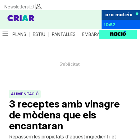
|
Newsletters
ara mateix
10:52
PLANS
ESTIU
PANTALLES
EMBARÀS
CRIANÇA
ES
ALIMENTACIÓ
3 receptes amb vinagre
de mòdena que els
encantaran
Repassem les propietats d'aquest ingredient i et