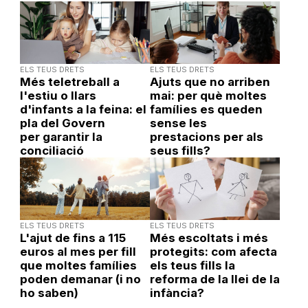
ELS TEUS DRETS
ELS TEUS DRETS
Més teletreball a
Ajuts que no arriben
l'estiu o llars
mai: per què moltes
d'infants a la feina: el
famílies es queden
pla del Govern
sense les
per garantir la
prestacions per als
conciliació
seus fills?
ELS TEUS DRETS
ELS TEUS DRETS
L'ajut de fins a 115
Més escoltats i més
euros al mes per fill
protegits: com afecta
que moltes famílies
els teus fills la
poden demanar (i no
reforma de la llei de la
ho saben)
infància?