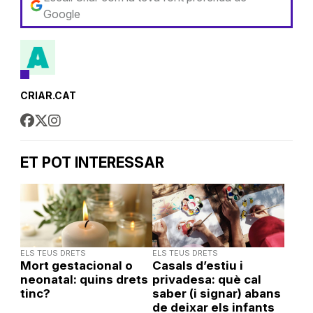
Google
CRIAR.CAT
ET POT INTERESSAR
ELS TEUS DRETS
ELS TEUS DRETS
Mort gestacional o
Casals d’estiu i
neonatal: quins drets
privadesa: què cal
tinc?
saber (i signar) abans
de deixar els infants