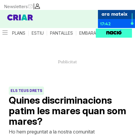
|
Newsletters
ara mateix
17:42
PLANS
ESTIU
PANTALLES
EMBARÀS
CRIANÇA
ES
ELS TEUS DRETS
Quines discriminacions
patim les mares quan som
mares?
Ho hem preguntat a la nostra comunitat