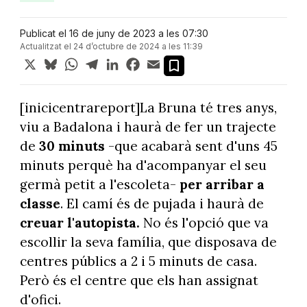
Publicat el 16 de juny de 2023 a les 07:30
Actualitzat el 24 d’octubre de 2024 a les 11:39
X
Bluesky
WhatsApp
Telegram
LinkedIn
Facebook
Email
[inicicentrareport]La Bruna té tres anys,
viu a Badalona i haurà de fer un trajecte
de
30 minuts
-que acabarà sent d'uns 45
minuts perquè ha d'acompanyar el seu
germà petit a l'escoleta-
per arribar a
classe
. El camí és de pujada i haurà de
creuar l'autopista.
No és l'opció que va
escollir la seva família, que disposava de
centres públics a 2 i 5 minuts de casa.
Però és el centre que els han assignat
d'ofici.