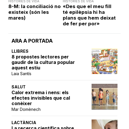
HISTÒRIES DE VIDA
HISTÒRIES DE VIDA
8-M: la conciliació no
«Des que el meu fill
existeix (són les
té epilèpsia hi ha
mares)
plans que hem deixat
de fer per por»
ARA A PORTADA
LLIBRES
8 propostes lectores per
gaudir de la cultura popular
aquest estiu
Laia Santís
SALUT
Calor extrema i nens: els
efectes invisibles que cal
conèixer
Mar Domènech
LACTÀNCIA
La recerca científica sobre