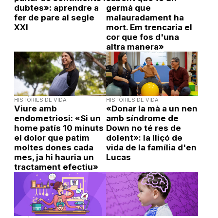
dubtes»: aprendre a
germà que
fer de pare al segle
malauradament ha
XXI
mort. Em trencaria el
cor que fos d'una
altra manera»
HISTÒRIES DE VIDA
HISTÒRIES DE VIDA
Viure amb
«Donar la mà a un nen
endometriosi: «Si un
amb síndrome de
home patís 10 minuts
Down no té res de
el dolor que patim
dolent»: la lliçó de
moltes dones cada
vida de la família d'en
mes, ja hi hauria un
Lucas
tractament efectiu»