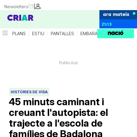
|
Newsletters
ara mateix
21:13
PLANS
ESTIU
PANTALLES
EMBARÀS
CRIANÇA
ES
HISTÒRIES DE VIDA
45 minuts caminant i
creuant l'autopista: el
trajecte a l'escola de
famílies de Badalona