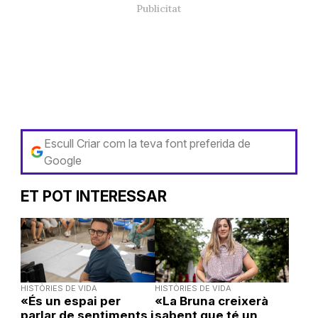
Escull Criar com la teva font preferida de
Google
ET POT INTERESSAR
HISTÒRIES DE VIDA
HISTÒRIES DE VIDA
«És un espai per
«La Bruna creixerà
parlar de sentiments i
sabent que té un