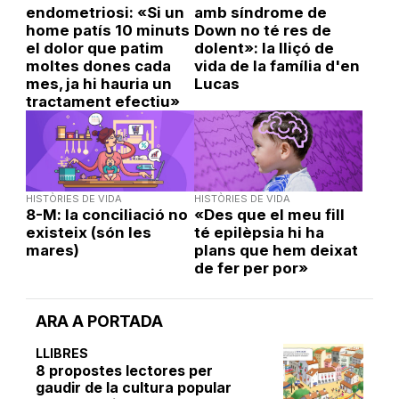
endometriosi: «Si un
amb síndrome de
home patís 10 minuts
Down no té res de
el dolor que patim
dolent»: la lliçó de
moltes dones cada
vida de la família d'en
mes, ja hi hauria un
Lucas
tractament efectiu»
HISTÒRIES DE VIDA
HISTÒRIES DE VIDA
8-M: la conciliació no
«Des que el meu fill
existeix (són les
té epilèpsia hi ha
mares)
plans que hem deixat
de fer per por»
ARA A PORTADA
LLIBRES
8 propostes lectores per
gaudir de la cultura popular