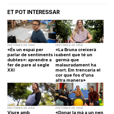
ET POT INTERESSAR
HISTÒRIES DE VIDA
HISTÒRIES DE VIDA
«És un espai per
«La Bruna creixerà
parlar de sentiments i
sabent que té un
dubtes»: aprendre a
germà que
fer de pare al segle
malauradament ha
XXI
mort. Em trencaria el
cor que fos d'una
altra manera»
HISTÒRIES DE VIDA
HISTÒRIES DE VIDA
Viure amb
«Donar la mà a un nen