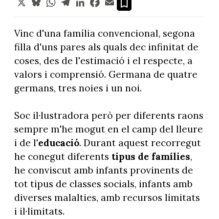
X
Bluesky
WhatsApp
Telegram
LinkedIn
Facebook
Email
Vinc d'una família convencional, segona
filla d'uns pares als quals dec infinitat de
coses, des de l'estimació i el respecte, a
valors i comprensió. Germana de quatre
germans, tres noies i un noi.
Soc il·lustradora però per diferents raons
sempre m'he mogut en el camp del lleure
i de l'
educació
. Durant aquest recorregut
he conegut diferents
tipus de famílies
,
he conviscut amb infants provinents de
tot tipus de classes socials, infants amb
diverses malalties, amb recursos limitats
i il·limitats.