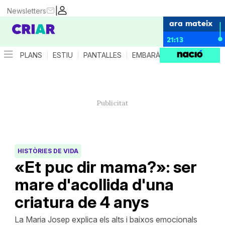
|
Newsletters
ara mateix
21:13
PLANS
ESTIU
PANTALLES
EMBARÀS
CRIANÇA
ES
HISTÒRIES DE VIDA
«Et puc dir mama?»: ser
mare d'acollida d'una
criatura de 4 anys
La Maria Josep explica els alts i baixos emocionals