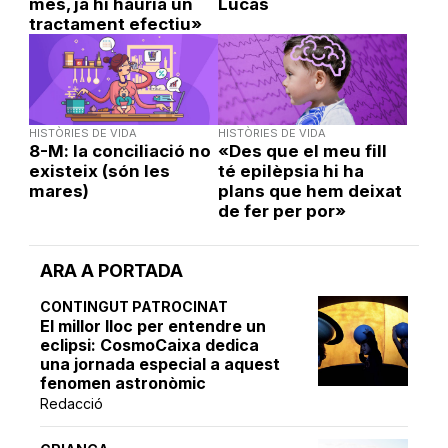
mes, ja hi hauria un
Lucas
tractament efectiu»
HISTÒRIES DE VIDA
HISTÒRIES DE VIDA
8-M: la conciliació no
«Des que el meu fill
existeix (són les
té epilèpsia hi ha
mares)
plans que hem deixat
de fer per por»
ARA A PORTADA
CONTINGUT PATROCINAT
El millor lloc per entendre un
eclipsi: CosmoCaixa dedica
una jornada especial a aquest
fenomen astronòmic
Redacció