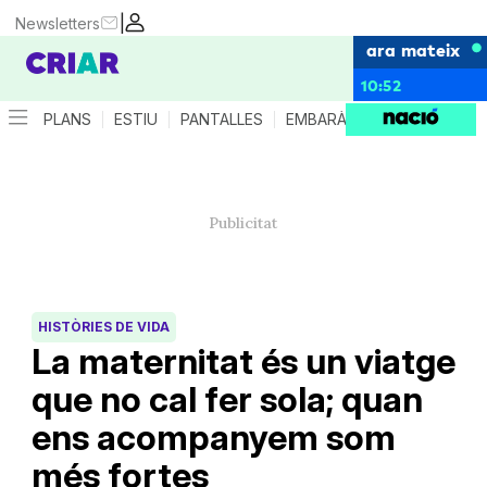
|
Newsletters
ara mateix
10:52
PLANS
ESTIU
PANTALLES
EMBARÀS
CRIANÇA
ES
HISTÒRIES DE VIDA
La maternitat és un viatge
que no cal fer sola; quan
ens acompanyem som
més fortes