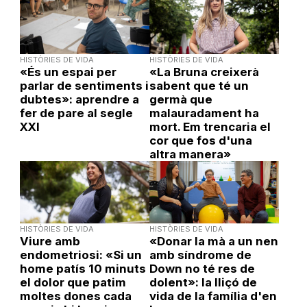
HISTÒRIES DE VIDA
HISTÒRIES DE VIDA
«És un espai per
«La Bruna creixerà
parlar de sentiments i
sabent que té un
dubtes»: aprendre a
germà que
fer de pare al segle
malauradament ha
XXI
mort. Em trencaria el
cor que fos d'una
altra manera»
HISTÒRIES DE VIDA
HISTÒRIES DE VIDA
Viure amb
«Donar la mà a un nen
endometriosi: «Si un
amb síndrome de
home patís 10 minuts
Down no té res de
el dolor que patim
dolent»: la lliçó de
moltes dones cada
vida de la família d'en