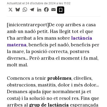
Actualitzat el 24 d’octubre de 2024 a les 11:02
X
Bluesky
WhatsApp
Telegram
LinkedIn
Facebook
Email
[inicicentrareport]De cop arribes a casa
amb un nadó petit. Has llegit tot el que
t'ha arribat a les mans sobre
lactància
materna
, beneficis pel nadó, beneficis per
la mare, la posició correcta, postures
diverses... Però arriba el moment i fa mal,
molt mal.
Comences a tenir
problemes
, clivelles,
obstruccions, mastitis, dolor i més dolor...
Demanes ajuda (que normalment ja et
costa) i la solució no et resol res. Fins que
arribes al
grup de lactància
esperançada