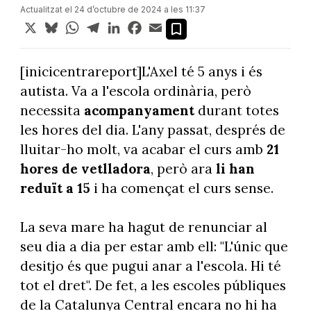
Actualitzat el 24 d’octubre de 2024 a les 11:37
X
Bluesky
WhatsApp
Telegram
LinkedIn
Facebook
Email
[inicicentrareport]L'Axel té 5 anys i és
autista. Va a l'escola ordinària, però
necessita
acompanyament
durant totes
les hores del dia. L'any passat, després de
lluitar-ho molt, va acabar el curs amb
21
hores de vetlladora
, però ara
li han
reduït a 15
i ha començat el curs sense.
La seva mare ha hagut de renunciar al
seu dia a dia per estar amb ell: "L'únic que
desitjo és que pugui anar a l'escola. Hi té
tot el dret". De fet, a les escoles públiques
de la Catalunya Central encara no hi ha