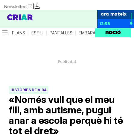
|
Newsletters
ara mateix
12:58
PLANS
ESTIU
PANTALLES
EMBARÀS
CRIANÇA
ES
HISTÒRIES DE VIDA
«Només vull que el meu
fill, amb autisme, pugui
anar a escola perquè hi té
tot el dret»