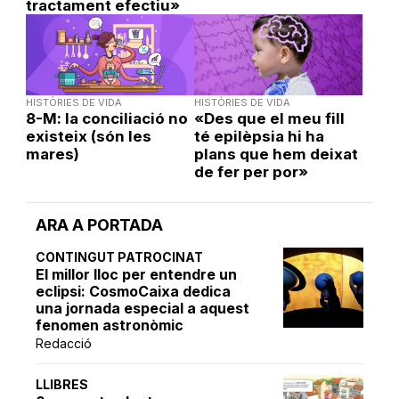
tractament efectiu»
HISTÒRIES DE VIDA
HISTÒRIES DE VIDA
8-M: la conciliació no
«Des que el meu fill
existeix (són les
té epilèpsia hi ha
mares)
plans que hem deixat
de fer per por»
ARA A PORTADA
CONTINGUT PATROCINAT
El millor lloc per entendre un
eclipsi: CosmoCaixa dedica
una jornada especial a aquest
fenomen astronòmic
Redacció
LLIBRES