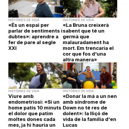
HISTÒRIES DE VIDA
HISTÒRIES DE VIDA
«És un espai per
«La Bruna creixerà
parlar de sentiments i
sabent que té un
dubtes»: aprendre a
germà que
fer de pare al segle
malauradament ha
XXI
mort. Em trencaria el
cor que fos d'una
altra manera»
HISTÒRIES DE VIDA
HISTÒRIES DE VIDA
Viure amb
«Donar la mà a un nen
endometriosi: «Si un
amb síndrome de
home patís 10 minuts
Down no té res de
el dolor que patim
dolent»: la lliçó de
moltes dones cada
vida de la família d'en
mes, ja hi hauria un
Lucas