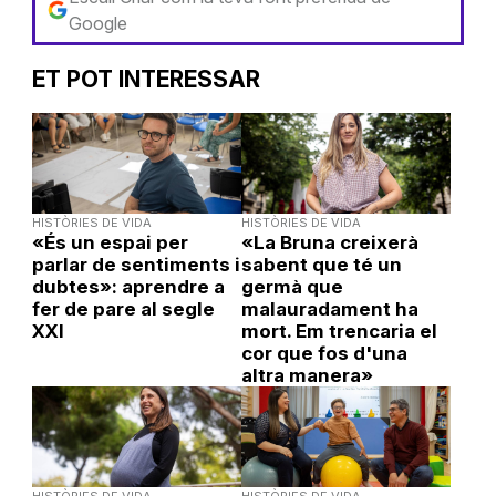
Google
ET POT INTERESSAR
HISTÒRIES DE VIDA
HISTÒRIES DE VIDA
«És un espai per
«La Bruna creixerà
parlar de sentiments i
sabent que té un
dubtes»: aprendre a
germà que
fer de pare al segle
malauradament ha
XXI
mort. Em trencaria el
cor que fos d'una
altra manera»
HISTÒRIES DE VIDA
HISTÒRIES DE VIDA