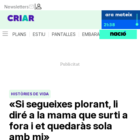
|
Newsletters
ara mateix
21:38
PLANS
ESTIU
PANTALLES
EMBARÀS
CRIANÇA
ES
HISTÒRIES DE VIDA
«Si segueixes plorant, li
diré a la mama que surti a
fora i et quedaràs sola
amb mi»