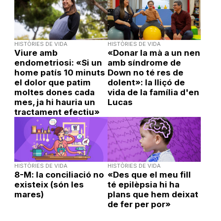
HISTÒRIES DE VIDA
HISTÒRIES DE VIDA
Viure amb
«Donar la mà a un nen
endometriosi: «Si un
amb síndrome de
home patís 10 minuts
Down no té res de
el dolor que patim
dolent»: la lliçó de
moltes dones cada
vida de la família d'en
mes, ja hi hauria un
Lucas
tractament efectiu»
HISTÒRIES DE VIDA
HISTÒRIES DE VIDA
8-M: la conciliació no
«Des que el meu fill
existeix (són les
té epilèpsia hi ha
mares)
plans que hem deixat
de fer per por»