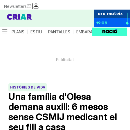
|
Newsletters
ara mateix
19:09
PLANS
ESTIU
PANTALLES
EMBARÀS
CRIANÇA
ES
HISTÒRIES DE VIDA
Una família d'Olesa
demana auxili: 6 mesos
sense CSMIJ medicant el
seu fill a casa