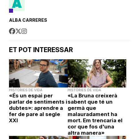
ALBA CARRERES
ET POT INTERESSAR
HISTÒRIES DE VIDA
HISTÒRIES DE VIDA
«És un espai per
«La Bruna creixerà
parlar de sentiments i
sabent que té un
dubtes»: aprendre a
germà que
fer de pare al segle
malauradament ha
XXI
mort. Em trencaria el
cor que fos d'una
altra manera»