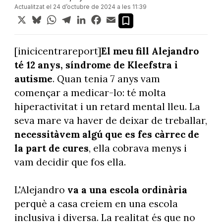
Actualitzat el 24 d’octubre de 2024 a les 11:39
X
Bluesky
WhatsApp
Telegram
LinkedIn
Facebook
Email
[inicicentrareport]
El meu fill Alejandro
té 12 anys, síndrome de Kleefstra i
autisme
. Quan tenia 7 anys vam
començar a medicar-lo: té molta
hiperactivitat i un retard mental lleu. La
seva mare va haver de deixar de treballar,
necessitàvem algú que es fes càrrec de
la part de cures
, ella cobrava menys i
vam decidir que fos ella.
L'Alejandro
va a una escola ordinària
perquè a casa creiem en una escola
inclusiva i diversa. La realitat és que no