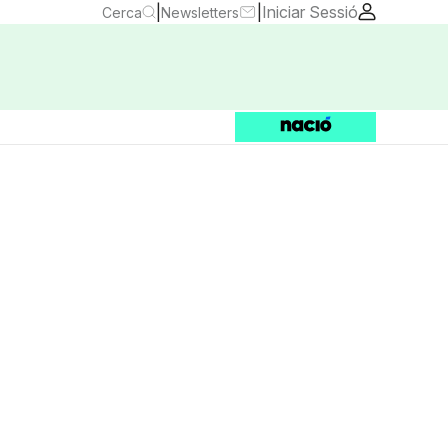
|
|
Iniciar Sessió
Cerca
Newsletters