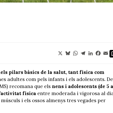
X
Bluesky
WhatsApp
Telegram
LinkedIn
Face
Em
els pilars bàsics de la salut, tant física com
ones adultes com pels infants i els adolescents. De
(OMS) recomana que els
nens i adolescents (de 5 
activitat física
entre moderada i vigorosa al dia
s músculs i els ossos almenys tres vegades per