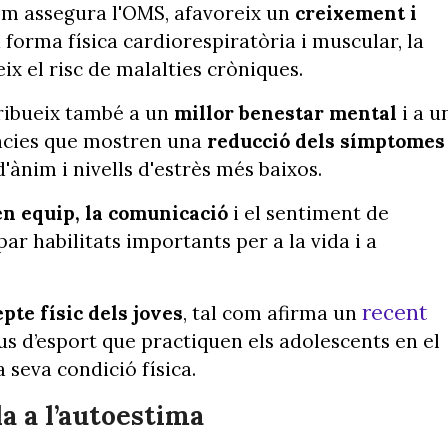
 com assegura l'OMS, afavoreix un
creixement i
la forma física cardiorespiratòria i muscular, la
eix el risc de malalties cròniques.
ntribueix també a un
millor benestar mental
i a u
ncies que mostren una
reducció dels símptomes
d'ànim i nivells d'estrès més baixos.
en equip, la comunicació
i el sentiment de
par habilitats importants per a la vida i a
recent
pte físic dels joves
, tal com afirma un
us d’esport que practiquen els adolescents en el
 seva condició física.
a a l’autoestima