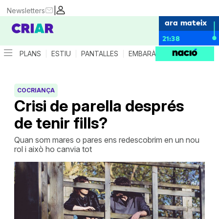
|
Newsletters
ara mateix
21:38
PLANS
ESTIU
PANTALLES
EMBARÀS
CRIANÇA
ES
COCRIANÇA
Crisi de parella després
de tenir fills?
Quan som mares o pares ens redescobrim en un nou
rol i això ho canvia tot