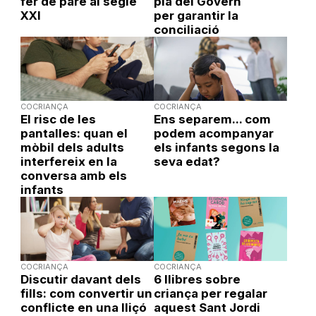
fer de pare al segle
pla del Govern
XXI
per garantir la
conciliació
COCRIANÇA
COCRIANÇA
El risc de les
Ens separem... com
pantalles: quan el
podem acompanyar
mòbil dels adults
els infants segons la
interfereix en la
seva edat?
conversa amb els
infants
COCRIANÇA
COCRIANÇA
Discutir davant dels
6 llibres sobre
fills: com convertir un
criança per regalar
conflicte en una lliçó
aquest Sant Jordi