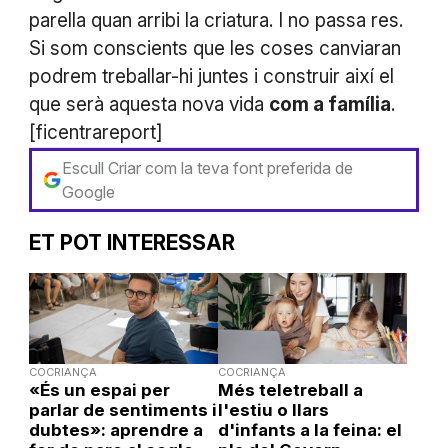
parella quan arribi la criatura. I no passa res.
Si som conscients que les coses canviaran
podrem treballar-hi juntes i construir així el
que serà aquesta nova vida
com a família
.
[ficentrareport]
Escull Criar com la teva font preferida de
Google
ET POT INTERESSAR
COCRIANÇA
COCRIANÇA
«És un espai per
Més teletreball a
parlar de sentiments i
l'estiu o llars
dubtes»: aprendre a
d'infants a la feina: el