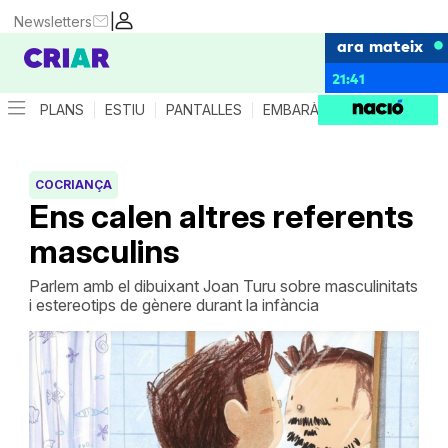
|
Newsletters
ara mateix
21:41
PLANS
ESTIU
PANTALLES
EMBARÀS
CRIANÇA
ES
COCRIANÇA
Ens calen altres referents
masculins
Parlem amb el dibuixant Joan Turu sobre masculinitats
i estereotips de gènere durant la infància