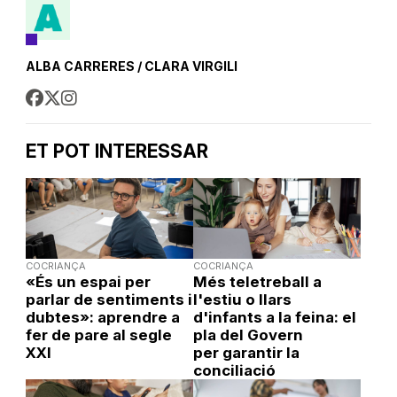
ALBA CARRERES / CLARA VIRGILI
ET POT INTERESSAR
COCRIANÇA
COCRIANÇA
«És un espai per
Més teletreball a
parlar de sentiments i
l'estiu o llars
dubtes»: aprendre a
d'infants a la feina: el
fer de pare al segle
pla del Govern
XXI
per garantir la
conciliació