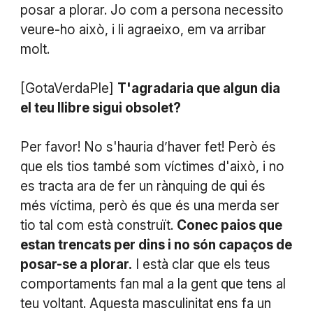
posar a plorar. Jo com a persona necessito
veure-ho això, i li agraeixo, em va arribar
molt.
[GotaVerdaPle]
T'agradaria que algun dia
el teu llibre sigui obsolet?
Per favor! No s'hauria d’haver fet! Però és
que els tios també som víctimes d'això, i no
es tracta ara de fer un rànquing de qui és
més víctima, però és que és una merda ser
tio tal com està construït.
Conec paios que
estan trencats per dins i no són capaços de
posar-se a plorar.
I està clar que els teus
comportaments fan mal a la gent que tens al
teu voltant. Aquesta masculinitat ens fa un