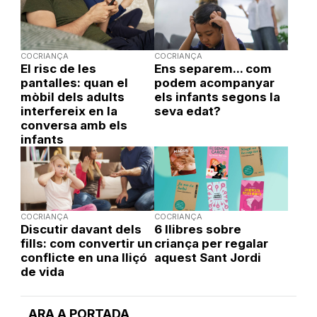
COCRIANÇA
COCRIANÇA
El risc de les
Ens separem... com
pantalles: quan el
podem acompanyar
mòbil dels adults
els infants segons la
interfereix en la
seva edat?
conversa amb els
infants
COCRIANÇA
COCRIANÇA
Discutir davant dels
6 llibres sobre
fills: com convertir un
criança per regalar
conflicte en una lliçó
aquest Sant Jordi
de vida
ARA A PORTADA