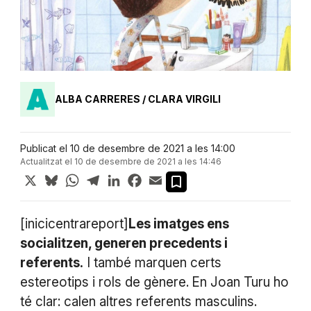
ALBA CARRERES / CLARA VIRGILI
Publicat el 10 de desembre de 2021 a les 14:00
Actualitzat el 10 de desembre de 2021 a les 14:46
X
Bluesky
WhatsApp
Telegram
LinkedIn
Facebook
Email
[inicicentrareport]
Les imatges ens
socialitzen, generen precedents i
referents.
I també marquen certs
estereotips i rols de gènere.
En Joan Turu ho
té clar: calen altres referents masculins.