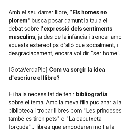
Amb el seu darrer llibre, "
Els homes
no
plorem
" busca posar damunt la taula el
debat sobre l'
expressió dels sentiments
masculins
, ja des de la infància i trencar amb
aquests estereotips d'allò que socialment, i
desgraciadament, encara vol dir "ser home".
[GotaVerdaPle]
Com va sorgir la idea
d'escriure el llibre?
Hi ha la necessitat de tenir
bibliografia
sobre el tema. Amb la meva filla puc anar a la
biblioteca i trobar llibres com "Les princeses
també es tiren pets" o "La caputxeta
forçuda"... llibres que empoderen molt a la