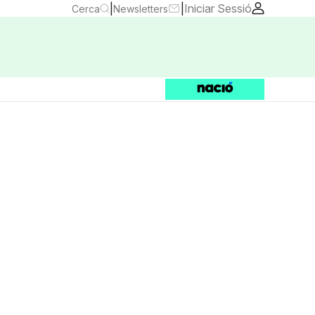
|
|
Iniciar Sessió
Cerca
Newsletters