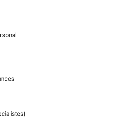
rsonal
cances
cialistes)