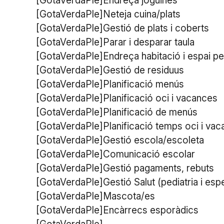
[GotaVerdaPle]Endreça joguines
[GotaVerdaPle]Neteja cuina/plats
[GotaVerdaPle]Gestió de plats i coberts
[GotaVerdaPle]Parar i desparar taula
[GotaVerdaPle]Endreça habitació i espai pe
[GotaVerdaPle]Gestió de residuus
[GotaVerdaPle]Planificació menús
[GotaVerdaPle]Planificació oci i vacances
[GotaVerdaPle]Planificació de menús
[GotaVerdaPle]Planificació temps oci i va
[GotaVerdaPle]Gestió escola/escoleta
[GotaVerdaPle]Comunicació escolar
[GotaVerdaPle]Gestió pagaments, rebuts
[GotaVerdaPle]Gestió Salut (pediatria i espe
[GotaVerdaPle]Mascota/es
[GotaVerdaPle]Encàrrecs esporàdics