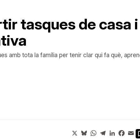
artir tasques de casa 
tiva
amb tota la família per tenir clar qui fa què, apren
X
Bluesky
WhatsApp
Telegram
LinkedIn
Face
Em