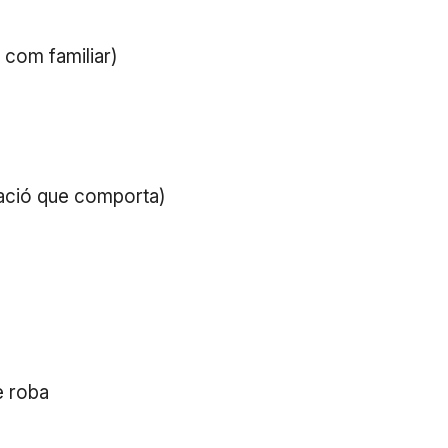
s com familiar)
zació que comporta)
e roba