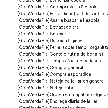
[GotaVerdaPle]Esmorzar escola
[GotaVerdaPle]Acompanyar a l'escola
[GotaVerdaPle]Fer el dinar (tant dels infant
[GotaVerdaPle]Anar a buscar a l'escola
[GotaVerdaPle]Extraescolars
[GotaVerdaPle]Berenar
[GotaVerdaPle]Dutxes i higiene
[GotaVerdaPle]Fer el sopar (amb l'organit
[GotaVerdaPle]Conte o rutina de bona nit
[GotaVerdaPle]Temps d'oci de cadascú
[GotaVerdaPle]Compra general
[GotaVerdaPle]Compra esporàdica
[GotaVerdaPle]Neteja de la llar en general
[GotaVerdaPle]Neteja roba
[GotaVerdaPle]Ordre i emmagatzematge d
[GotaVerdaPle]Endreça diària de la llar