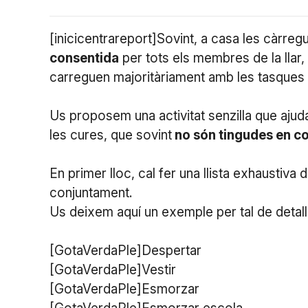
[inicicentrareport]Sovint, a casa les càrreg
consentida
per tots els membres de la llar,
carreguen majoritàriament amb les tasques vis
Us proposem una activitat senzilla que ajud
les cures, que sovint
no són tingudes en c
En primer lloc, cal fer una llista exhaustiva 
conjuntament.
Us deixem aquí un exemple per tal de detall
[GotaVerdaPle]Despertar
[GotaVerdaPle]Vestir
[GotaVerdaPle]Esmorzar