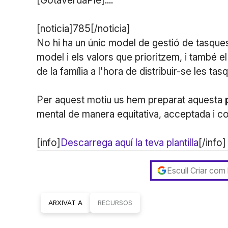
[GotaVerdaPle]....
[noticia]785[/noticia]
No hi ha un únic model de gestió de tasques
model i els valors que prioritzem, i també e
de la família a l'hora de distribuir-se les tas
Per aquest motiu us hem preparat aquesta
mental de manera equitativa, acceptada i 
[info]
Descarrega aquí la teva plantilla
[/info]
Escull Criar com
ARXIVAT A
RECURSOS