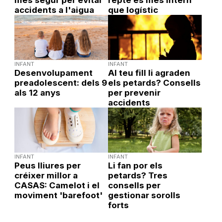
més segur per evitar
repte és més intern
accidents a l'aigua
que logístic
INFANT
INFANT
Desenvolupament
Al teu fill li agraden
preadolescent: dels 9
els petards? Consells
als 12 anys
per prevenir
accidents
INFANT
INFANT
Peus lliures per
Li fan por els
créixer millor a
petards? Tres
CASAS: Camelot i el
consells per
moviment 'barefoot'
gestionar sorolls
forts