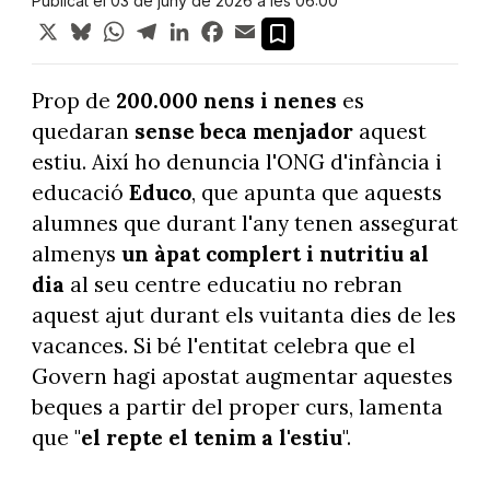
Publicat el 03 de juny de 2026 a les 06:00
X
Bluesky
WhatsApp
Telegram
LinkedIn
Facebook
Email
Prop de
200.000 nens i nenes
es
quedaran
sense beca menjador
aquest
estiu. Així ho denuncia l'ONG d'infància i
educació
Educo
, que apunta que aquests
alumnes que durant l'any tenen assegurat
almenys
un àpat complert i nutritiu al
dia
al seu centre educatiu no rebran
aquest ajut durant els vuitanta dies de les
vacances. Si bé l'entitat celebra que el
Govern hagi apostat augmentar aquestes
beques a partir del proper curs, lamenta
que "
el repte el tenim a l'estiu
".