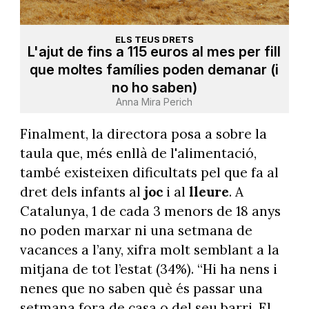
ELS TEUS DRETS
L'ajut de fins a 115 euros al mes per fill
que moltes famílies poden demanar (i
no ho saben)
Anna Mira Perich
Finalment, la directora posa a sobre la
taula que, més enllà de l'alimentació,
també existeixen dificultats pel que fa al
dret dels infants al
joc
i al
lleure
. A
Catalunya, 1 de cada 3 menors de 18 anys
no poden marxar ni una setmana de
vacances a l’any, xifra molt semblant a la
mitjana de tot l’estat (34%). “Hi ha nens i
nenes que no saben què és passar una
setmana fora de casa o del seu barri. El