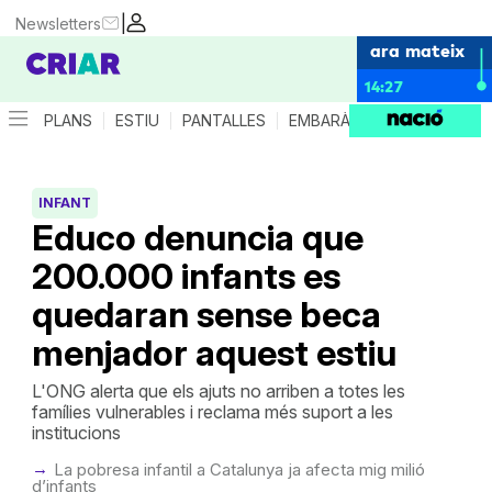
|
Newsletters
ara mateix
14:27
PLANS
ESTIU
PANTALLES
EMBARÀS
CRIANÇA
ES
INFANT
Educo denuncia que
200.000 infants es
quedaran sense beca
menjador aquest estiu
L'ONG alerta que els ajuts no arriben a totes les
famílies vulnerables i reclama més suport a les
institucions
La pobresa infantil a Catalunya ja afecta mig milió
d’infants