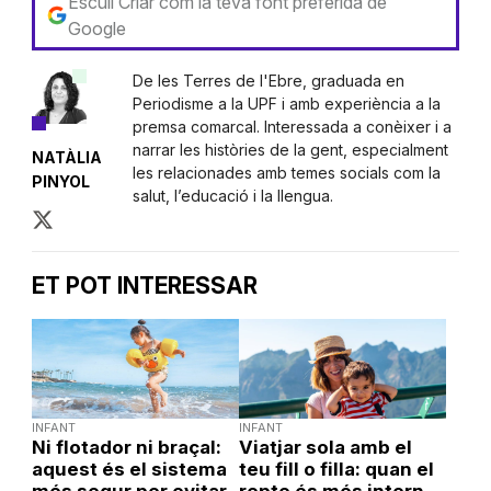
Escull Criar com la teva font preferida de
Google
De les Terres de l'Ebre, graduada en
Periodisme a la UPF i amb experiència a la
premsa comarcal. Interessada a conèixer i a
narrar les històries de la gent, especialment
NATÀLIA
les relacionades amb temes socials com la
PINYOL
salut, l’educació i la llengua.
ET POT INTERESSAR
INFANT
INFANT
Ni flotador ni braçal:
Viatjar sola amb el
aquest és el sistema
teu fill o filla: quan el