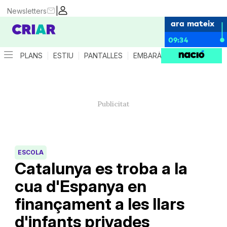
|
Newsletters
ara mateix
09:34
PLANS
ESTIU
PANTALLES
EMBARÀS
CRIANÇA
ES
ESCOLA
Catalunya es troba a la
cua d'Espanya en
finançament a les llars
d'infants privades