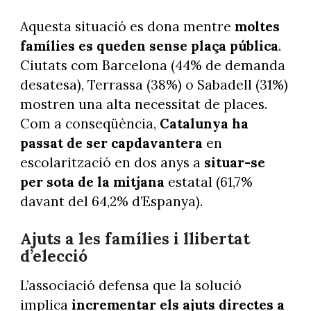
Aquesta situació es dona mentre
moltes
famílies es queden sense plaça pública
.
Ciutats com Barcelona (44% de demanda
desatesa), Terrassa (38%) o Sabadell (31%)
mostren una alta necessitat de places.
Com a conseqüència,
Catalunya ha
passat de ser capdavantera
en
escolarització en dos anys a
situar-se
per sota de la mitjana
estatal (61,7%
davant del 64,2% d’Espanya).
Ajuts a les famílies i llibertat
d’elecció
L’associació defensa que la solució
implica
incrementar els ajuts directes a