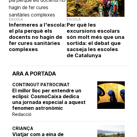
ESCOLA
ESCOLA
Infermeres a l'escola:
Per què les
el pla perquè els
excursions escolars
docents no hagin de
són molt més que una
fer cures sanitàries
sortida: el debat que
complexes
sacseja les escoles
de Catalunya
ARA A PORTADA
CONTINGUT PATROCINAT
El millor lloc per entendre un
eclipsi: CosmoCaixa dedica
una jornada especial a aquest
fenomen astronòmic
Redacció
CRIANÇA
Viatjar com a eina de