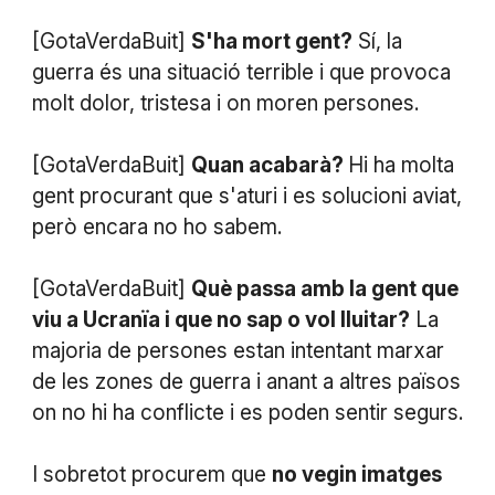
[GotaVerdaBuit]
S'ha mort gent?
Sí, la
guerra és una situació terrible i que provoca
molt dolor, tristesa i on moren persones.
[GotaVerdaBuit]
Quan acabarà?
Hi ha molta
gent procurant que s'aturi i es solucioni aviat,
però encara no ho sabem.
[GotaVerdaBuit]
Què passa amb la gent que
viu a Ucranïa i que no sap o vol lluitar?
La
majoria de persones estan intentant marxar
de les zones de guerra i anant a altres països
on no hi ha conflicte i es poden sentir segurs.
I sobretot procurem que
no vegin imatges