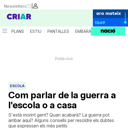
|
Newsletters
ara mateix
13:49
PLANS
ESTIU
PANTALLES
EMBARÀS
CRIANÇA
ES
ESCOLA
Com parlar de la guerra a
l'escola o a casa
S'està morint gent? Quan acabarà? La guerra pot
arribar aquí? Alguns consells per resoldre els dubtes
que expressen els més petits