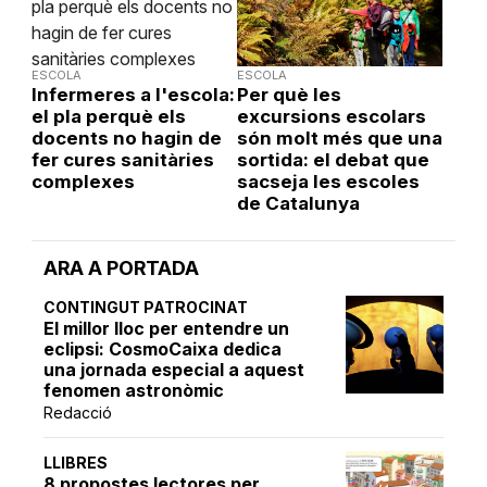
ESCOLA
ESCOLA
Infermeres a l'escola:
Per què les
el pla perquè els
excursions escolars
docents no hagin de
són molt més que una
fer cures sanitàries
sortida: el debat que
complexes
sacseja les escoles
de Catalunya
ARA A PORTADA
CONTINGUT PATROCINAT
El millor lloc per entendre un
eclipsi: CosmoCaixa dedica
una jornada especial a aquest
fenomen astronòmic
Redacció
LLIBRES
8 propostes lectores per