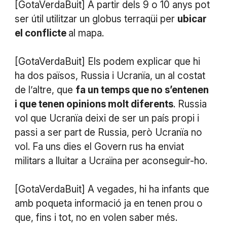
[GotaVerdaBuit] A partir dels 9 o 10 anys pot
ser útil utilitzar un globus terraqüi per
ubicar
el conflicte
al mapa.
[GotaVerdaBuit] Els podem explicar que hi
ha dos països, Russia i Ucranïa, un al costat
de l’altre, que
fa un temps que no s’entenen
i que tenen opinions molt diferents
. Russia
vol que Ucranïa deixi de ser un país propi i
passi a ser part de Russia, però Ucranïa no
vol. Fa uns dies el Govern rus ha enviat
militars a lluitar a Ucraïna per aconseguir-ho.
[GotaVerdaBuit] A vegades, hi ha infants que
amb poqueta informació ja en tenen prou o
que, fins i tot, no en volen saber més.