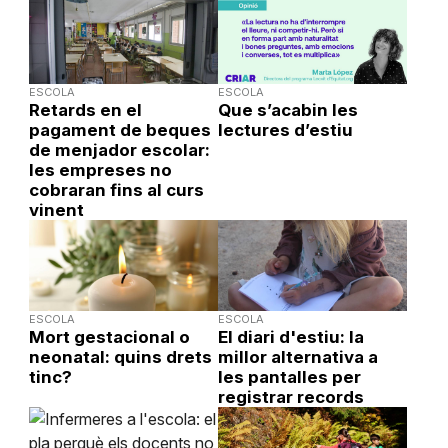
ESCOLA
ESCOLA
Retards en el
Que s’acabin les
pagament de beques
lectures d’estiu
de menjador escolar:
les empreses no
cobraran fins al curs
vinent
ESCOLA
ESCOLA
Mort gestacional o
El diari d'estiu: la
neonatal: quins drets
millor alternativa a
tinc?
les pantalles per
registrar records