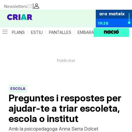
|
Newsletters
ara mateix
19:38
PLANS
ESTIU
PANTALLES
EMBARÀS
CRIANÇA
ES
ESCOLA
Preguntes i respostes per
ajudar-te a triar escoleta,
escola o institut
Amb la psicopedagoga Anna Serra Dolcet