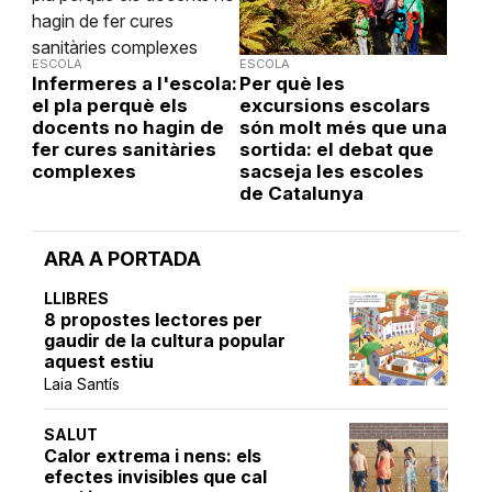
ESCOLA
ESCOLA
Infermeres a l'escola:
Per què les
el pla perquè els
excursions escolars
docents no hagin de
són molt més que una
fer cures sanitàries
sortida: el debat que
complexes
sacseja les escoles
de Catalunya
ARA A PORTADA
LLIBRES
8 propostes lectores per
gaudir de la cultura popular
aquest estiu
Laia Santís
SALUT
Calor extrema i nens: els
efectes invisibles que cal