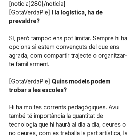
[noticia]280[/noticia]
[GotaVerdaPle]
I la logística, ha de
prevaldre?
Sí, però tampoc ens pot limitar. Sempre hi ha
opcions si estem convençuts del que ens
agrada, com compartir trajecte o organitzar-
te familiarment.
[GotaVerdaPle]
Quins models podem
trobar a les escoles?
Hi ha moltes corrents pedagògiques. Avui
també té importància la quantitat de
tecnologia que hi haurà al dia a dia, deures o
no deures, com es treballa la part artística, la