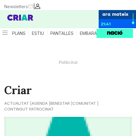
|
Newsletters
ara mateix
21:41
PLANS
ESTIU
PANTALLES
EMBARÀS
CRIANÇA
ES
Criar
ACTUALITAT
AGENDA
BENESTAR
COMUNITAT
CONTINGUT PATROCINAT