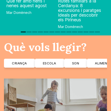
Què fer amb nens i
Rutes familiars a la
nenes aquest agost
Cerdanya: 8
excursions i paratges
Mar Domènech
ideals per descobrir
els Pirineus
Mar Domènech
Què vols llegir?
CRIANÇA
ESCOLA
SON
ALIMENT