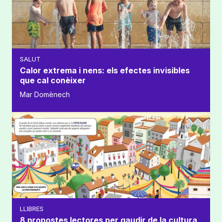
SALUT
Calor extrema i nens: els efectes invisibles
que cal conèixer
Mar Domènech
LLIBRES
8 propostes lectores per gaudir de la cultura