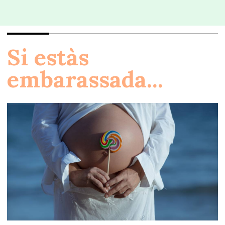
Si estàs
embarassada...