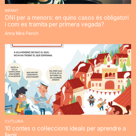
INFANT
DNI per a menors: en quins casos és obligatori
i com es tramita per primera vegada?
Anna Mira Perich
CUTLURA
10 contes o col·leccions ideals per aprendre a
llegir