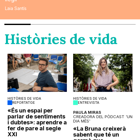
Laia Santís
Històries de vida
HISTÒRIES DE VIDA
HISTÒRIES DE VIDA
REPORTATGE
ENTREVISTA
o
«És un espai per
PAULA MIRAS
parlar de sentiments
CREADORA DEL PÒDCAST 'UN
DIA MÉS'
i dubtes»: aprendre a
fer de pare al segle
«La Bruna creixerà
XXI
sabent que té un