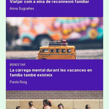
Viatjar com a eina de reconnexió familiar
Anna Sugrañes
BENESTAR
La càrrega mental durant les vacances en
família també existeix
Paola Roig