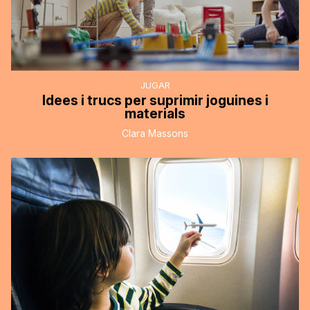
JUGAR
Idees i trucs per suprimir joguines i
materials
Clara Massons