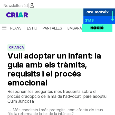
|
Newsletters
ara mateix
21:13
PLANS
ESTIU
PANTALLES
EMBARÀS
CRIANÇA
ES
CRIANÇA
Vull adoptar un infant: la
guia amb els tràmits,
requisits i el procés
emocional
Responem les preguntes més freqüents sobre el
procés d'adopció de la mà de l'advocat i pare adoptiu
Quim Juncosa
Més escoltats i més protegits: com afecta els teus
fills la reforma de la llei de la infància?