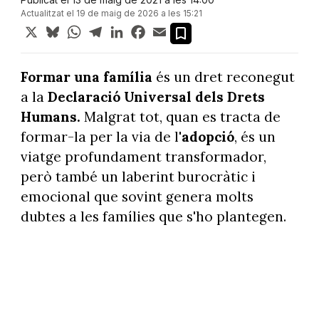
Actualitzat el 19 de maig de 2026 a les 15:21
X
Bluesky
WhatsApp
Telegram
LinkedIn
Facebook
Email
Formar una família
és un dret reconegut
a la
Declaració Universal dels Drets
Humans.
Malgrat tot, quan es tracta de
formar-la per la via de l'
adopció
, és un
viatge profundament transformador,
però també un laberint burocràtic i
emocional que sovint genera molts
dubtes a les famílies que s'ho plantegen.