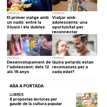
CRIANÇA
CRIANÇA
El primer viatge amb
Viatjar amb
un nadó: entre la
adolescents: una
il·lusió i els dubtes
oportunitat per
reconnectar
CRIANÇA
CRIANÇA
Desenvolupament de
Quins petards estan
l'adolescent: dels 12
recomanats per a
als 16 anys
cada edat?
ARA A PORTADA
LLIBRES
8 propostes lectores per
gaudir de la cultura popular