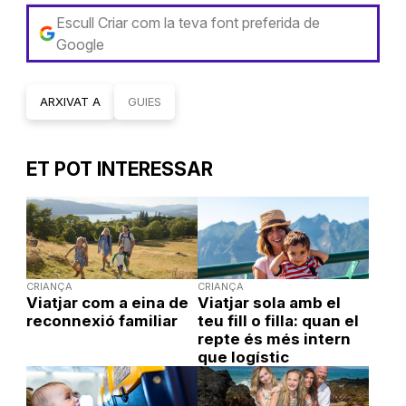
Escull Criar com la teva font preferida de
Google
ARXIVAT A
GUIES
ET POT INTERESSAR
CRIANÇA
CRIANÇA
Viatjar com a eina de
Viatjar sola amb el
reconnexió familiar
teu fill o filla: quan el
repte és més intern
que logístic