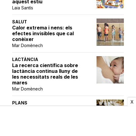
aquest estiu
Laia Santís
SALUT
Calor extrema i nens: els
efectes invisibles que cal
conèixer
Mar Domènech
LACTÀNCIA
La recerca científica sobre
lactància continua lluny de
les necessitats reals de les
mares
Mar Domènech
X
PLANS
Què cal tenir en compte
abans de fer una excursió en
família?
Marcel Blanes | Santi Sotos