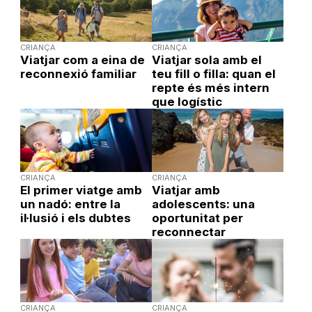
CRIANÇA
CRIANÇA
Viatjar com a eina de
Viatjar sola amb el
reconnexió familiar
teu fill o filla: quan el
repte és més intern
que logístic
CRIANÇA
CRIANÇA
El primer viatge amb
Viatjar amb
un nadó: entre la
adolescents: una
il·lusió i els dubtes
oportunitat per
reconnectar
CRIANÇA
CRIANÇA