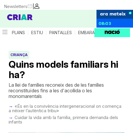
|
Newsletters
ara mateix
08:03
PLANS
ESTIU
PANTALLES
EMBARÀS
CRIANÇA
ES
CRIANÇA
Quins models familiars hi
ha?
La llei de famílies reconeix des de les famílies
reconstituïdes fins a les d'acollida o les
monomarentals
«És en la convivència intergeneracional on comença
a néixer l’autèntica tribu»
Cuidar la vida amb la família, primera demanda dels
infants