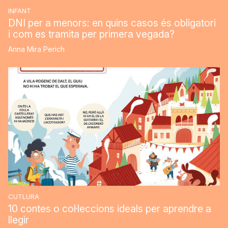
INFANT
DNI per a menors: en quins casos és obligatori
i com es tramita per primera vegada?
Anna Mira Perich
CUTLURA
10 contes o col·leccions ideals per aprendre a
llegir