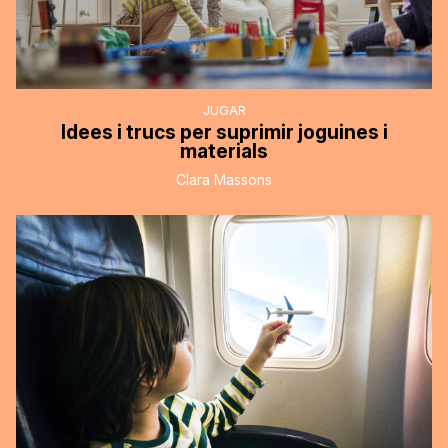
JUGAR
Idees i trucs per suprimir joguines i
materials
Clara Massons