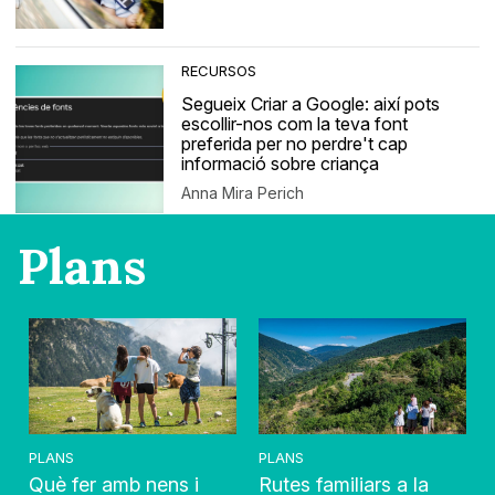
RECURSOS
Segueix Criar a Google: així pots
escollir-nos com la teva font
preferida per no perdre't cap
informació sobre criança
Anna Mira Perich
Plans
PLANS
PLANS
Què fer amb nens i
Rutes familiars a la