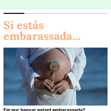
Si estàs
embarassada...
Em puc banyar estant embarassada?