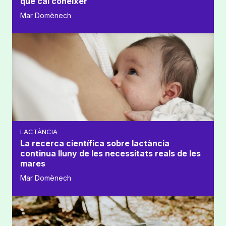
que cal conèixer
Mar Domènech
LACTÀNCIA
La recerca científica sobre lactància
continua lluny de les necessitats reals de les
mares
Mar Domènech