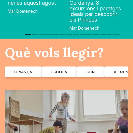
nenes aquest agost
Cerdanya: 8
excursions i paratges
Mar Domènech
ideals per descobrir
els Pirineus
Mar Domènech
Què vols llegir?
CRIANÇA
ESCOLA
SON
ALIMENT