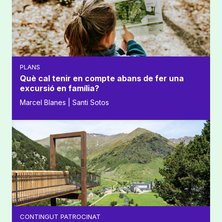
PLANS
Què cal tenir en compte abans de fer una
excursió en família?
Marcel Blanes | Santi Sotos
CONTINGUT PATROCINAT