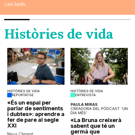
Laia Santís
Històries de vida
HISTÒRIES DE VIDA
HISTÒRIES DE VIDA
REPORTATGE
ENTREVISTA
o
«És un espai per
PAULA MIRAS
parlar de sentiments
CREADORA DEL PÒDCAST 'UN
DIA MÉS'
i dubtes»: aprendre a
fer de pare al segle
«La Bruna creixerà
XXI
sabent que té un
germà que
Neus Climent