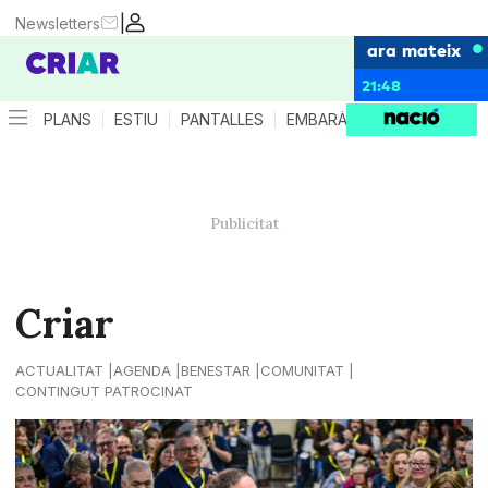
|
Newsletters
ara mateix
21:48
PLANS
ESTIU
PANTALLES
EMBARÀS
CRIANÇA
ES
Criar
ACTUALITAT
AGENDA
BENESTAR
COMUNITAT
CONTINGUT PATROCINAT