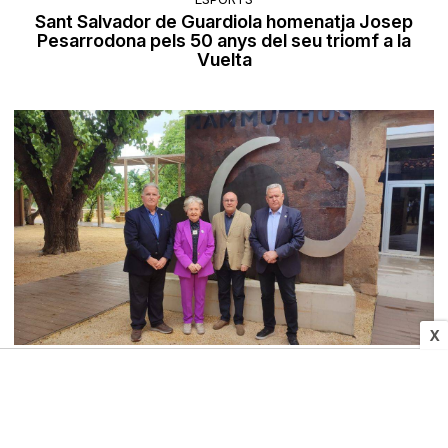
Sant Salvador de Guardiola homenatja Josep
Pesarrodona pels 50 anys del seu triomf a la
Vuelta
X
SOCIETAT
Les cambres de comerç de Tarragona, Reus i
Valls aposten per l'àrea metropolitana del Camp
de Tarragona