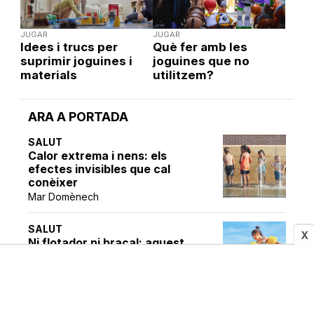
JUGAR
JUGAR
Idees i trucs per
Què fer amb les
suprimir joguines i
joguines que no
materials
utilitzem?
ARA A PORTADA
SALUT
Calor extrema i nens: els
efectes invisibles que cal
conèixer
Mar Domènech
SALUT
X
Ni flotador ni braçal: aquest
és el sistema més segur per
evitar accidents a l'aigua
Mar Domènech