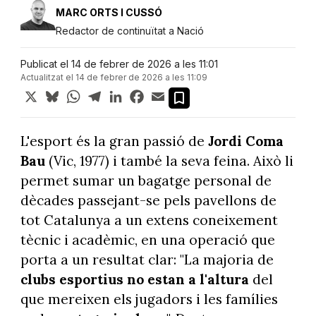
MARC ORTS I CUSSÓ
Redactor de continuïtat a Nació
Publicat el 14 de febrer de 2026 a les 11:01
Actualitzat el 14 de febrer de 2026 a les 11:09
X
Bluesky
WhatsApp
Telegram
LinkedIn
Facebook
Email
L'esport és la gran passió de
Jordi Coma
Bau
(Vic, 1977) i també la seva feina. Això li
permet sumar un bagatge personal de
dècades passejant-se pels pavellons de
tot Catalunya a un extens coneixement
tècnic i acadèmic, en una operació que
porta a un resultat clar: "La majoria de
clubs esportius no estan a l'altura
del
que mereixen els jugadors i les famílies