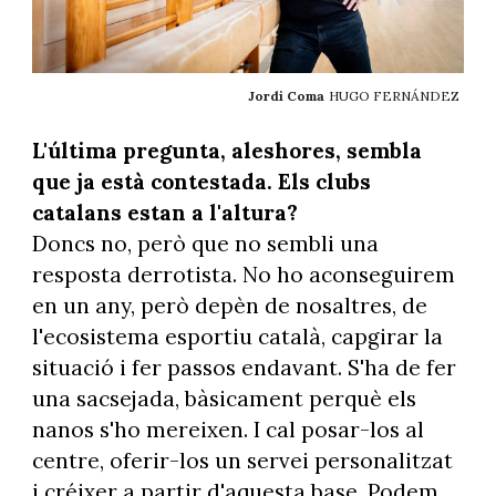
Jordi Coma
HUGO FERNÁNDEZ
L'última pregunta, aleshores, sembla
que ja està contestada. Els clubs
catalans estan a l'altura?
Doncs no, però que no sembli una
resposta derrotista. No ho aconseguirem
en un any, però depèn de nosaltres, de
l'ecosistema esportiu català, capgirar la
situació i fer passos endavant. S'ha de fer
una sacsejada, bàsicament perquè els
nanos s'ho mereixen. I cal posar-los al
centre, oferir-los un servei personalitzat
i créixer a partir d'aquesta base. Podem