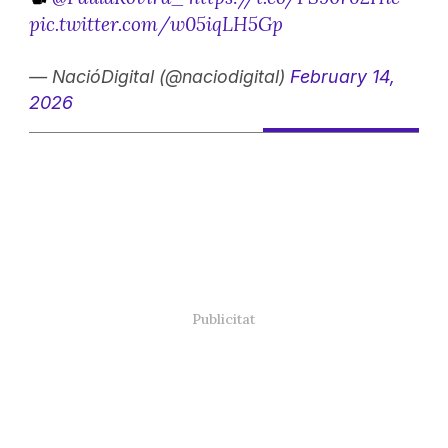
pic.twitter.com/w05iqLH5Gp
— NacióDigital (@naciodigital)
February 14,
2026