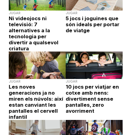
JUGAR
JUGAR
Ni videojocs ni
5 jocs i joguines que
televisió: 7
són ideals per portar
alternatives a la
de viatge
tecnologia per
divertir a qualsevol
criatura
JUGAR
JUGAR
Les noves
10 jocs per viatjar en
generacions ja no
cotxe amb nens:
miren els núvols: així
divertiment sense
estan canviant les
pantalles, zero
pantalles el cervell
avorriment
infantil