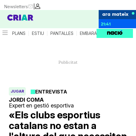
|
Newsletters
ara mateix
21:41
PLANS
ESTIU
PANTALLES
EMBARÀS
CRIANÇA
ES
ENTREVISTA
JUGAR
JORDI COMA
Expert en gestió esportiva
«Els clubs esportius
catalans no estan a