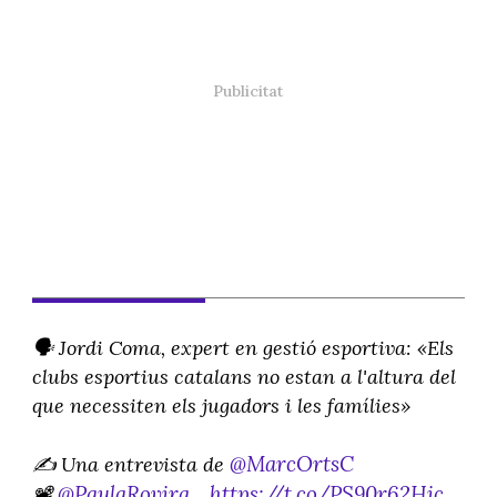
🗣️ Jordi Coma, expert en gestió esportiva: «Els
clubs esportius catalans no estan a l'altura del
que necessiten els jugadors i les famílies»
@MarcOrtsC
✍️ Una entrevista de
@PaulaRovira_
https://t.co/PS90r62Hic
📽️