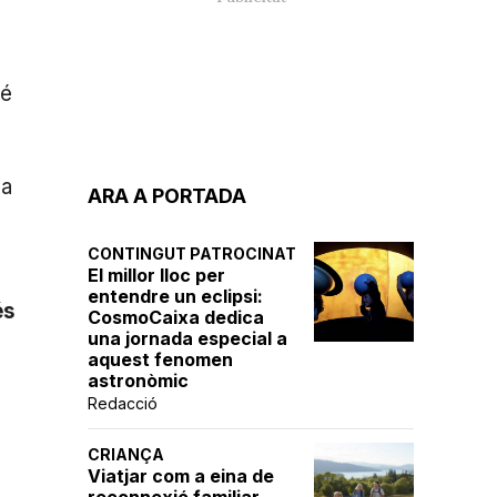
a
bé
na
ARA A PORTADA
CONTINGUT PATROCINAT
El millor lloc per
entendre un eclipsi:
és
CosmoCaixa dedica
una jornada especial a
aquest fenomen
astronòmic
Redacció
CRIANÇA
Viatjar com a eina de