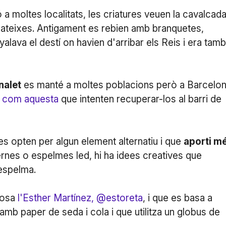
 a moltes localitats, les criatures veuen la cavalcad
s mateixes. Antigament es rebien amb branquetes,
alava el destí on havien d'arribar els Reis i era tam
nalet
es manté a moltes poblacions però a Barcelo
es com aquesta
que intenten recuperar-los al barri de
es opten per algun element alternatiu i que
aporti m
ernes o espelmes led, hi ha idees creatives que
'espelma.
posa
l'Esther Martínez, @estoreta
, i que es basa a
 amb paper de seda i cola i que utilitza un globus de