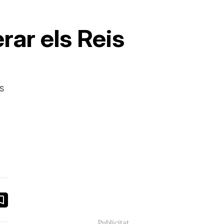
rar els Reis
gs
book
ail