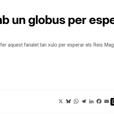
b un globus per espe
fer aquest fanalet tan xulo per esperar els Reis Ma
X
Bluesky
WhatsApp
Telegram
LinkedIn
Face
Em