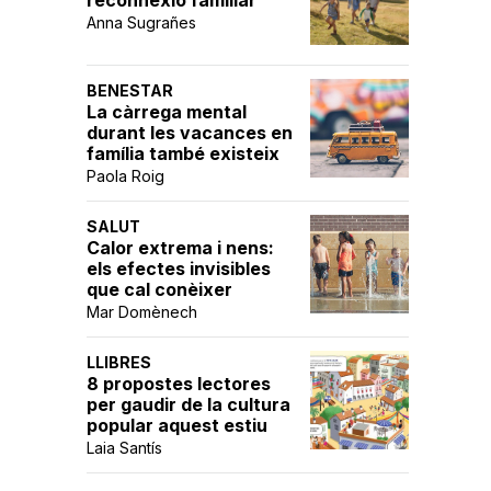
reconnexió familiar
Anna Sugrañes
BENESTAR
La càrrega mental
durant les vacances en
família també existeix
Paola Roig
SALUT
Calor extrema i nens:
els efectes invisibles
que cal conèixer
Mar Domènech
LLIBRES
8 propostes lectores
per gaudir de la cultura
popular aquest estiu
Laia Santís