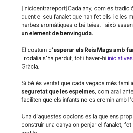
[inicicentrareport]Cada any, com és tradició
duent el seu fanalet que han fet ells i elle
herbes aromàtiques o bé teies, i això asseny
un element de benvinguda
.
El costum d'
esperar els Reis Mags amb fa
i rodalia s'ha perdut, tot i haver-hi
iniciativ
Gràcia.
Si bé és veritat que cada vegada més famíli
seguretat que les espelmes
, com ara llant
faciliten que els infants no es cremin amb l
Una d'aquestes opcions és la que ens pro
construir una canya on penjar el fanalet, fet