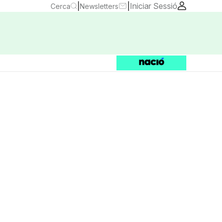
|
|
Iniciar Sessió
Cerca
Newsletters