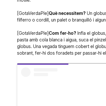
motlle.
[GotaVerdaPle]
Què necessitem?
Un globus
filferro o cordill, un palet o branquilló i al
[GotaVerdaPle]
Com fer-ho?
Infla el globu
pasta amb cola blanca i aigua, suca el pinzell 
globus. Una vegada tinguem cobert el globus 
sobrant, fer-hi dos foradets per passar-hi el 