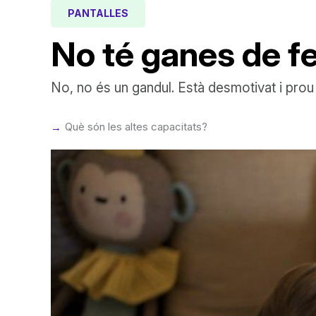
PANTALLES
No té ganes de fer
No, no és un gandul. Està desmotivat i prou
Què són les altes capacitats?