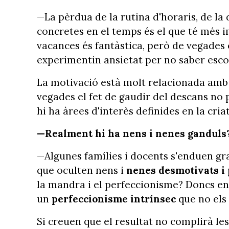
—La pèrdua de la rutina d'horaris, de la 
concretes en el temps és el que té més im
vacances és fantàstica, però de vegades 
experimentin ansietat per no saber escol
La motivació està molt relacionada amb el 
vegades el fet de gaudir del descans no 
hi ha àrees d'interès definides en la cr
—Realment hi ha nens i nenes ganduls?
—Algunes famílies i docents s'enduen g
que oculten nens i
nenes desmotivats i 
la mandra i el perfeccionisme? Doncs enc
un
perfeccionisme intrínsec
que no els 
Si creuen que el resultat no complirà le