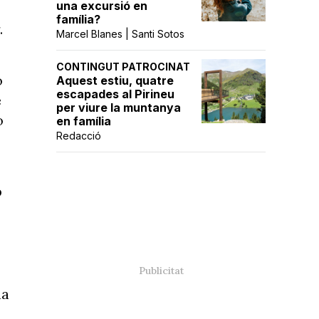
una excursió en
família?
.
Marcel Blanes | Santi Sotos
CONTINGUT PATROCINAT
o
Aquest estiu, quatre
escapades al Pirineu
e
per viure la muntanya
o
en família
Redacció
b
da