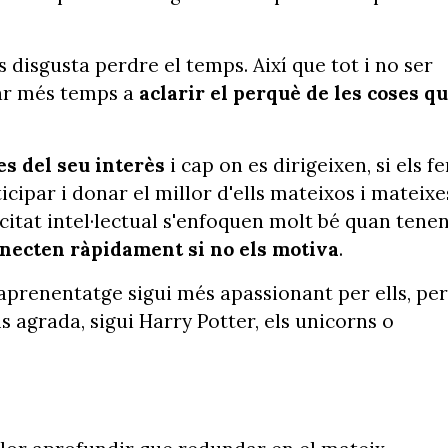
s disgusta perdre el temps. Així que tot i no ser
car més temps a
aclarir el perquè de les coses q
s del seu interès
i cap on es dirigeixen, si els f
icipar i donar el millor d'ells mateixos i mateixe
citat intel·lectual s'enfoquen molt bé quan tene
necten ràpidament si no els motiva
.
'aprenentatge sigui més apassionant per ells, per
 agrada, sigui Harry Potter, els unicorns o