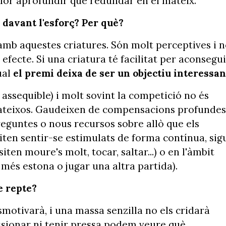
llor aprofundir que redundar en el mateix.
davant l'esforç? Per què?
amb aquestes criatures. Són molt perceptives i 
fecte. Si una criatura té facilitat per aconsegui
ual
el premi deixa de ser un objectiu interessan
l assequible) i molt sovint la competició no és
 mateixos. Gaudeixen de compensacions profundes
reguntes o nous recursos sobre allò que els
siten sentir-se estimulats de forma contínua, sig
iten moure's molt, tocar, saltar...) o en l'àmbit
 més estona o jugar una altra partida).
e repte?
motivarà, i una massa senzilla no els cridarà
ressionar ni tenir pressa podem veure què