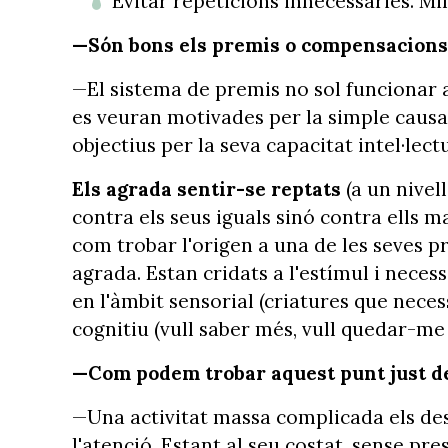
Evitar repeticions innecessàries. Mi
—Són bons els premis o compensacions 
—El sistema de premis no sol funcionar 
es veuran motivades per la simple causa e
objectius per la seva capacitat intel·lect
Els agrada sentir-se reptats
(a un nivel
contra els seus iguals sinó contra ells
com trobar l'origen a una de les seves p
agrada. Estan cridats a l'estímul i neces
en l'àmbit sensorial (criatures que necess
cognitiu (vull saber més, vull quedar-me
—Com podem trobar aquest punt just d
—Una activitat massa complicada els des
l'atenció. Estant al seu costat, sense p