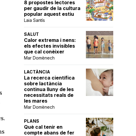
8 propostes lectores
per gaudir de la cultura
popular aquest estiu
Laia Santís
SALUT
Calor extrema i nens:
els efectes invisibles
que cal conèixer
Mar Domènech
.
LACTÀNCIA
La recerca científica
sobre lactància
continua lluny de les
s
necessitats reals de
a
les mares
Mar Domènech
s.
PLANS
Què cal tenir en
ns
compte abans de fer