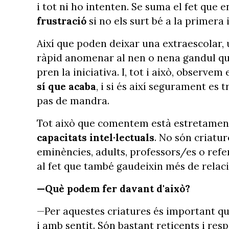
i tot ni ho intenten. Se suma el fet que 
frustració
si no els surt bé a la primera
Així que poden deixar una extraescolar, 
ràpid anomenar al nen o nena gandul quan
pren la iniciativa. I, tot i això, observe
sí que acaba
, i si és així segurament es
pas de mandra.
Tot això que comentem està estretament
capacitats intel·lectuals
. No són criatu
eminències, adults, professors/es o refe
al fet que també gaudeixin més de relac
—Què podem fer davant d'això?
—Per aquestes criatures és important que
i amb sentit. Són bastant reticents i re