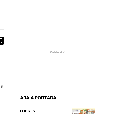
book
ail
n
es
ARA A PORTADA
LLIBRES