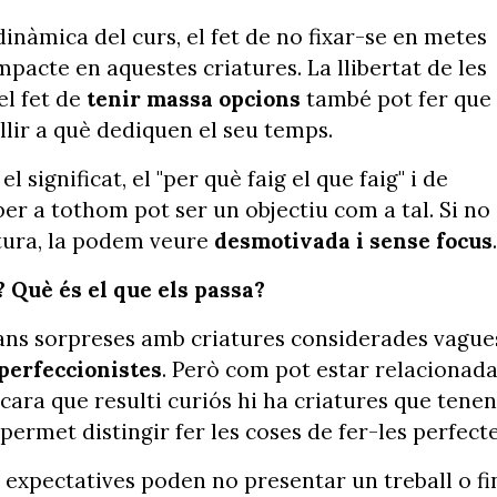
dinàmica del curs, el fet de no fixar-se en metes
pacte en aquestes criatures. La llibertat de les
el fet de
tenir massa opcions
també pot fer que
lir a què dediquen el seu temps.
significat, el "per què faig el que faig" i de
per a tothom pot ser un objectiu com a tal. Si no
iatura, la podem veure
desmotivada i sense focus
 Què és el que els passa?
rans sorpreses amb criatures considerades vague
perfeccionistes
. Però com pot estar relacionad
ara que resulti curiós hi ha criatures que tenen
permet distingir fer les coses de fer-les perfecte
s expectatives poden no presentar un treball o fi