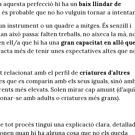
en aquesta perfecció hi ha un
baix llindar de
 i és probable que no ho vulguin tornar a intentar
un instrument o un quadre a mitges. És senzill i
 això passa: falten treballs, no aixeca la mà, n
m en ell/a que hi ha una
gran capacitat en allò qu
 tracta més de tenir unes expectatives altes que n
 relacionat amb el perfil de
criatures d'altres
res que es comparin amb els seus iguals, sinó am
rents més elevats. Solen mirar cap amunt (d'aquí
ionar-se amb adults o criatures més grans).
 tot procés tingui una explicació clara, detalla
sponen quan hi ha alguna cosa que no els queda