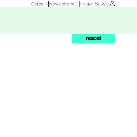
|
|
Iniciar Sessió
Cerca
Newsletters