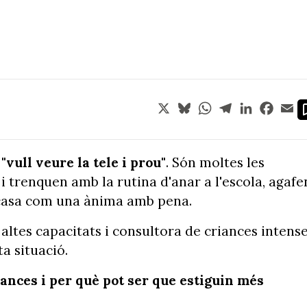
X
Bluesky
WhatsApp
Telegram
LinkedIn
Face
Em
 "vull veure la tele i prou"
. Són moltes les
i trenquen amb la rutina d'anar a l'escola, agafe
a casa com una ànima amb pena.
 altes capacitats i consultora de criances intens
a situació.
cances i per què pot ser que estiguin més