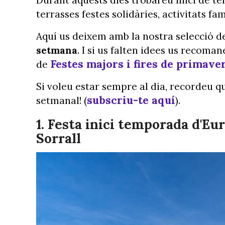
Durant aquests dies trobareu inici de tem
terrasses festes solidàries, activitats f
Aquí us deixem amb la nostra selecció 
setmana
. I si us falten idees us recoma
Festes majors i fires de primave
de
Si voleu estar sempre al dia, recordeu q
subscriu-te aquí
setmanal! (
).
1.
Festa inici temporada d'Eur
Sorrall