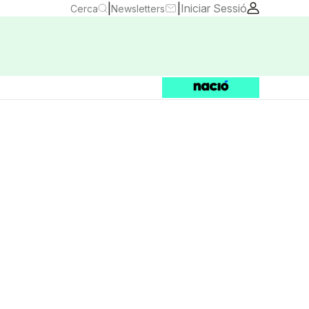
|
|
Iniciar Sessió
Cerca
Newsletters