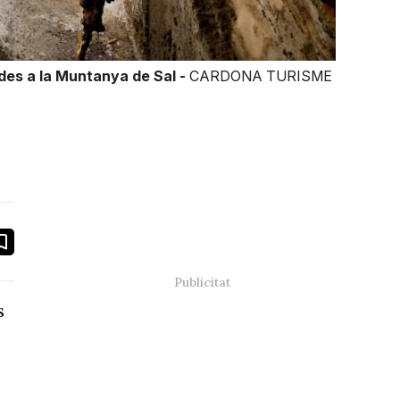
ades a la Muntanya de Sal -
CARDONA TURISME
book
ail
s