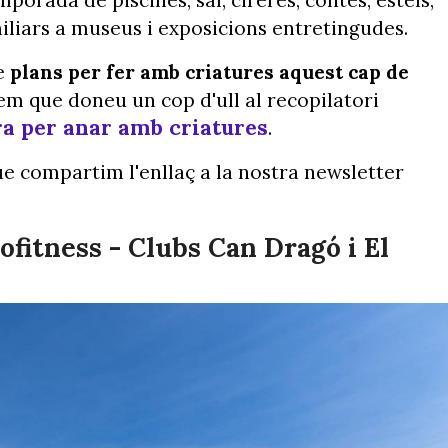
porada de piscines, sal, cireres, contes, estels,
amiliars a museus i exposicions entretingudes.
de
plans per fer amb criatures aquest cap de
nem que doneu un cop d'ull al recopilatori
ra per anar amb criatures
.
ue compartim l'enllaç a la nostra newsletter
ofitness - Clubs Can Dragó i El