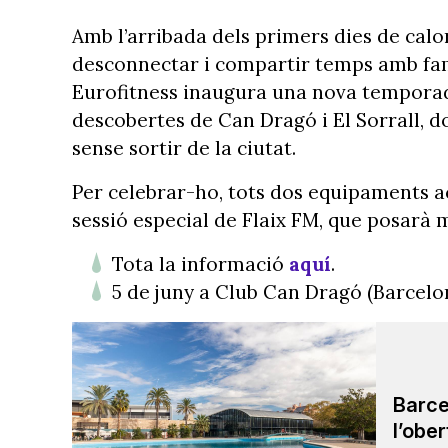
Amb l’arribada dels primers dies de calo
desconnectar i compartir temps amb famíl
Eurofitness inaugura una nova temporada
descobertes de Can Dragó i El Sorrall, d
sense sortir de la ciutat.
Per celebrar-ho, tots dos equipaments a
sessió especial de Flaix FM, que posarà m
Tota la informació
aquí
.
5 de juny a Club Can Dragó (Barcelon
Barce
l’obe