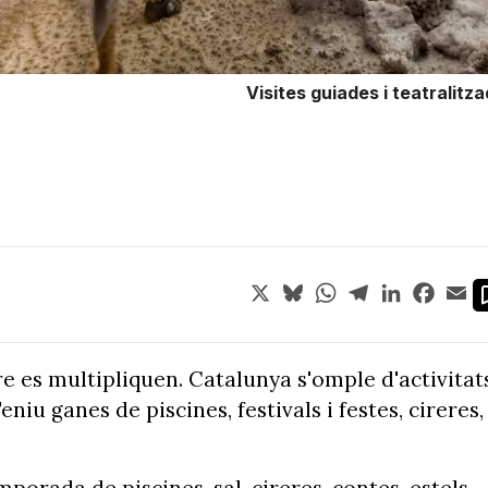
Visites guiades i teatralitz
X
Bluesky
WhatsApp
Telegram
LinkedIn
Face
Em
ure es multipliquen. Catalunya s'omple d'activitat
niu ganes de piscines, festivals i festes, cireres,