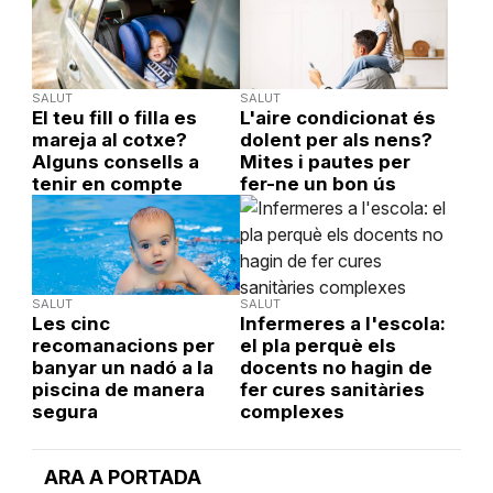
SALUT
SALUT
El teu fill o filla es
L'aire condicionat és
mareja al cotxe?
dolent per als nens?
Alguns consells a
Mites i pautes per
tenir en compte
fer-ne un bon ús
SALUT
SALUT
Les cinc
Infermeres a l'escola:
recomanacions per
el pla perquè els
banyar un nadó a la
docents no hagin de
piscina de manera
fer cures sanitàries
segura
complexes
ARA A PORTADA