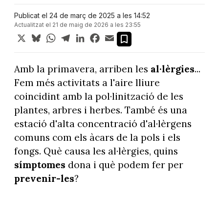
Publicat el 24 de març de 2025 a les 14:52
Actualitzat el 21 de maig de 2026 a les 23:55
X
Bluesky
WhatsApp
Telegram
LinkedIn
Facebook
Email
Amb la primavera, arriben les
al·lèrgies
...
Fem més activitats a l'aire lliure
coincidint amb la pol·linització de les
plantes, arbres i herbes. També és una
estació d'alta concentració d'al·lèrgens
comuns com els àcars de la pols i els
fongs. Què causa les al·lèrgies, quins
símptomes
dona i què podem fer per
prevenir-les
?