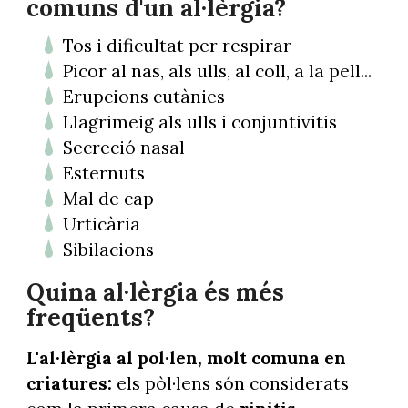
comuns d'un al·lèrgia?
Tos i dificultat per respirar
Picor al nas, als ulls, al coll, a la pell...
Erupcions cutànies
Llagrimeig als ulls i conjuntivitis
Secreció nasal
Esternuts
Mal de cap
Urticària
Sibilacions
Quina al·lèrgia és més
freqüents?
L'al·lèrgia al pol·len, molt comuna en
criatures:
els pòl·lens són considerats