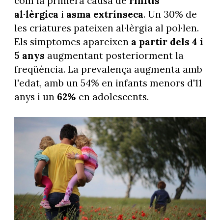
com la primera causa de
rinitis
al·lèrgica
i
asma extrínseca
. Un 30% de
les criatures pateixen al·lèrgia al pol·len.
Els símptomes apareixen
a partir dels 4 i
5 anys
augmentant posteriorment la
freqüència. La prevalença augmenta amb
l'edat, amb un 54% en infants menors d'11
anys i un
62%
en adolescents.