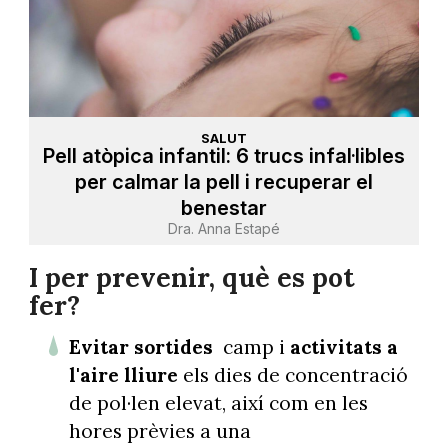
SALUT
Pell atòpica infantil: 6 trucs infal·libles
per calmar la pell i recuperar el
benestar
Dra. Anna Estapé
I per prevenir, què es pot
fer?
Evitar sortides
camp i
activitats a
l'aire lliure
els dies de concentració
de pol·len elevat, així com en les
hores prèvies a una