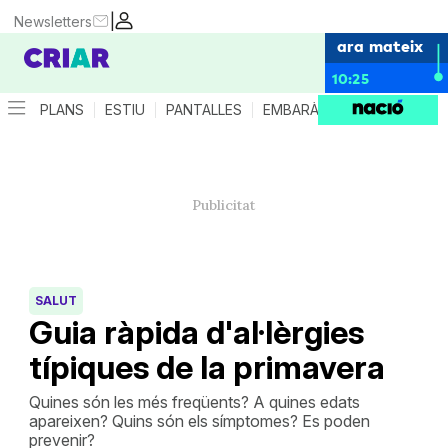
|
Newsletters
ara mateix
10:25
PLANS
ESTIU
PANTALLES
EMBARÀS
CRIANÇA
ES
SALUT
Guia ràpida d'al·lèrgies
típiques de la primavera
Quines són les més freqüents? A quines edats
apareixen? Quins són els símptomes? Es poden
prevenir?