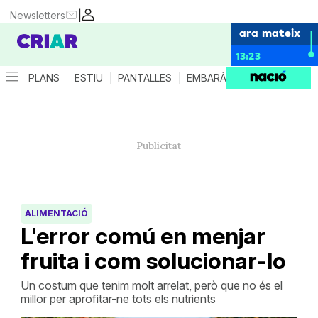
|
Newsletters
ara mateix
13:23
PLANS
ESTIU
PANTALLES
EMBARÀS
CRIANÇA
ES
ALIMENTACIÓ
L'error comú en menjar
fruita i com solucionar-lo
Un costum que tenim molt arrelat, però que no és el
millor per aprofitar-ne tots els nutrients