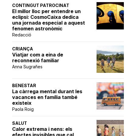
CONTINGUT PATROCINAT
El millor lloc per entendre un
eclipsi: CosmoCaixa dedica
una jornada especial a aquest
fenomen astronòmic
Redacció
CRIANÇA
Viatjar com a eina de
reconnexió familiar
Anna Sugrañes
BENESTAR
La càrrega mental durant les
vacances en família també
existeix
Paola Roig
SALUT
Calor extrema i nens: els
efectes invisibles que cal