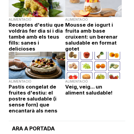
ALIMENTACIÓ
ALIMENTACIÓ
Receptes d'estiu que
Mousse de iogurt i
voldràs fer dia sí i dia
fruita amb base
també amb els teus
cruixent: un berenar
fills: sanes i
saludable en format
delicioses
gotet
ALIMENTACIÓ
ALIMENTACIÓ
Pastís congelat de
Veig, veig... un
fruites d'estiu: el
aliment saludable!
postre saludable (i
sense forn) que
encantarà als nens
ARA A PORTADA