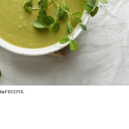
iu
FREEPIK