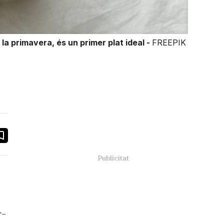
 la primavera, és un primer plat ideal -
FREEPIK
book
ail
r-