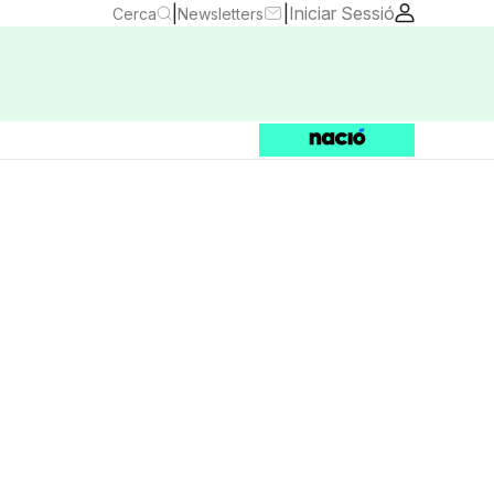
|
|
Iniciar Sessió
Cerca
Newsletters