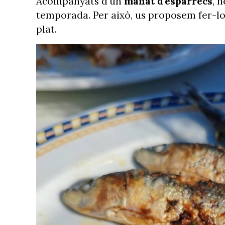
Acompanyats d'un
manat d'espàrrecs
, 
temporada. Per això, us proposem fer-lo 
plat.