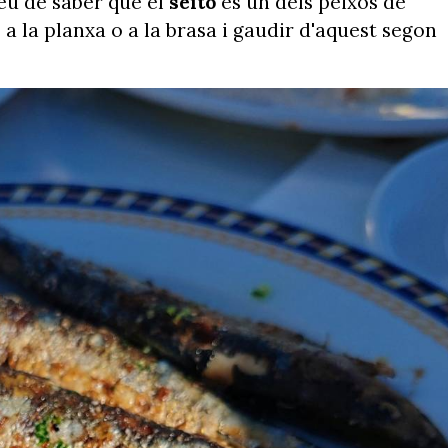
heu de saber que el
seitó
és un dels peixos de
a la planxa o a la brasa i gaudir d'aquest segon