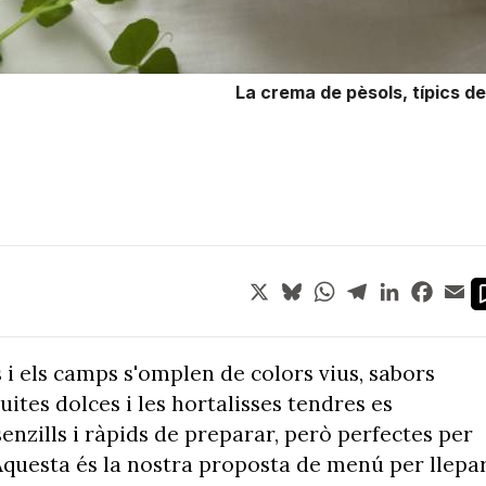
La crema de pèsols, típics de
X
Bluesky
WhatsApp
Telegram
LinkedIn
Face
Em
 i els camps s'omplen de colors vius, sabors
ites dolces i les hortalisses tendres es
enzills i ràpids de preparar, però perfectes per
Aquesta és la nostra proposta de menú per llepa