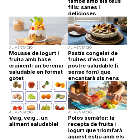
també amb els teus
fills: sanes i
delicioses
ALIMENTACIÓ
ALIMENTACIÓ
Mousse de iogurt i
Pastís congelat de
fruita amb base
fruites d'estiu: el
cruixent: un berenar
postre saludable (i
saludable en format
sense forn) que
gotet
encantarà als nens
ALIMENTACIÓ
ALIMENTACIÓ
Veig, veig... un
Polos semàfor: la
aliment saludable!
recepta de fruita i
iogurt que triomfarà
aquest estiu amb els