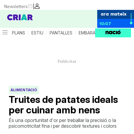
|
Newsletters
ara mateix
10:07
PLANS
ESTIU
PANTALLES
EMBARÀS
CRIANÇA
ES
ALIMENTACIÓ
Truites de patates ideals
per cuinar amb nens
És una oportunitat d'or per treballar la precisió o la
psicomotricitat fina i per descobrir textures i colors