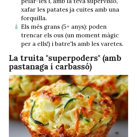
pelar-les i, amb la teva supervisió,
xafar les patates ja cuites amb una
forquilla.
Els més grans (5+ anys): poden
trencar els ous (un moment màgic
per a ells!) i batre'ls amb les varetes.
La truita "superpoders" (amb
pastanaga i carbassó)