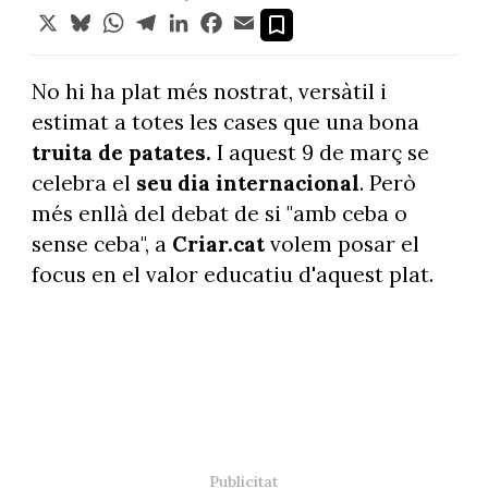
X
Bluesky
WhatsApp
Telegram
LinkedIn
Facebook
Email
No hi ha plat més nostrat, versàtil i
estimat a totes les cases que una bona
truita de patates.
I aquest 9 de març se
celebra el
seu dia internacional
. Però
més enllà del debat de si "amb ceba o
sense ceba", a
Criar.cat
volem posar el
focus en el valor educatiu d'aquest plat.