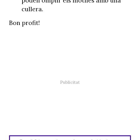
poden omplir els motlles amb una
cullera.
Bon profit!