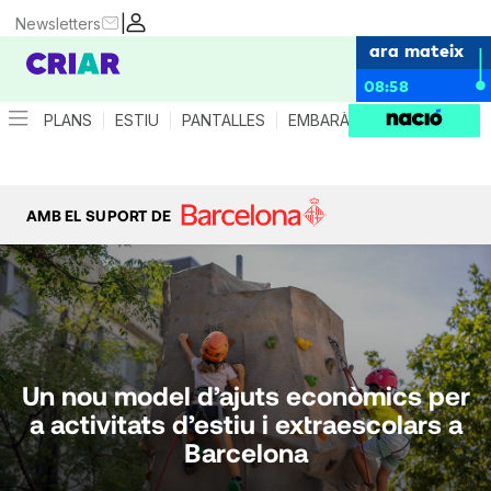
|
Newsletters
ara mateix
08:58
PLANS
ESTIU
PANTALLES
EMBARÀS
CRIANÇA
ES
AMB EL SUPORT DE
Un nou model d’ajuts econòmics per
a activitats d’estiu i extraescolars a
Barcelona