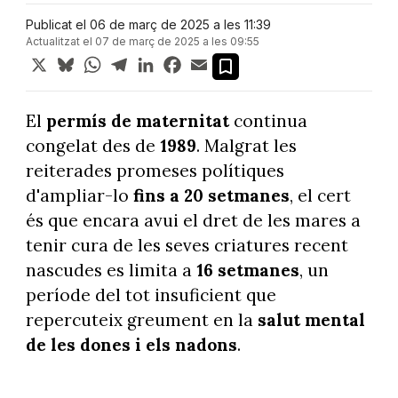
Publicat el 06 de març de 2025 a les 11:39
Actualitzat el 07 de març de 2025 a les 09:55
X
Bluesky
WhatsApp
Telegram
LinkedIn
Facebook
Email
El
permís de maternitat
continua
congelat des de
1989
. Malgrat les
reiterades promeses polítiques
d'ampliar-lo
fins a 20 setmanes
, el cert
és que encara avui el dret de les mares a
tenir cura de les seves criatures recent
nascudes es limita a
16 setmanes
, un
període del tot insuficient que
repercuteix greument en la
salut mental
de les dones i els nadons
.