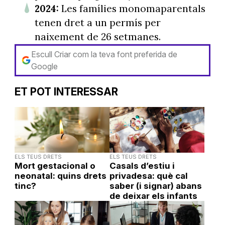
2024:
Les famílies monomaparentals
tenen dret a un permís per
naixement de 26 setmanes.
Escull Criar com la teva font preferida de
Google
ET POT INTERESSAR
ELS TEUS DRETS
ELS TEUS DRETS
Mort gestacional o
Casals d’estiu i
neonatal: quins drets
privadesa: què cal
tinc?
saber (i signar) abans
de deixar els infants