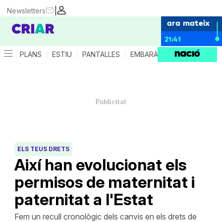
|
Newsletters
ara mateix
21:41
PLANS
ESTIU
PANTALLES
EMBARÀS
CRIANÇA
ES
ELS TEUS DRETS
Així han evolucionat els
permisos de maternitat i
paternitat a l'Estat
Fem un recull cronològic dels canvis en els drets de