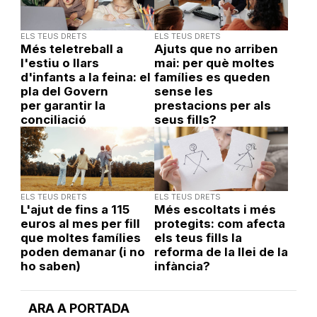
ELS TEUS DRETS
ELS TEUS DRETS
Més teletreball a
Ajuts que no arriben
l'estiu o llars
mai: per què moltes
d'infants a la feina: el
famílies es queden
pla del Govern
sense les
per garantir la
prestacions per als
conciliació
seus fills?
ELS TEUS DRETS
ELS TEUS DRETS
L'ajut de fins a 115
Més escoltats i més
euros al mes per fill
protegits: com afecta
que moltes famílies
els teus fills la
poden demanar (i no
reforma de la llei de la
ho saben)
infància?
ARA A PORTADA