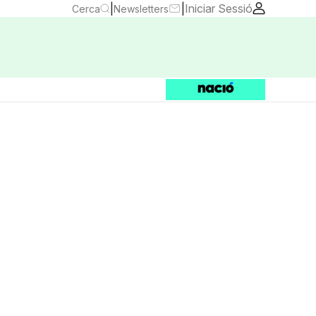
|
|
Iniciar Sessió
Cerca
Newsletters