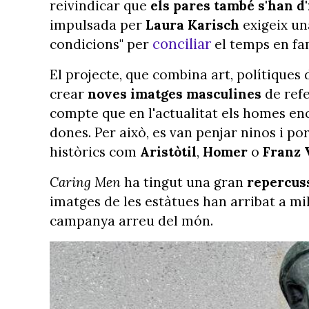
reivindicar que
els pares també s'han d'
impulsada per
Laura Karisch
exigeix una
conciliar
condicions" per
el temps en famí
El projecte, que combina art, polítiques d
crear
noves imatges masculines
de refe
compte que en l'actualitat els homes e
dones. Per això, es van penjar ninos i p
històrics com
Aristòtil
,
Homer
o
Franz 
Caring Men
ha tingut una gran
repercus
imatges de les estàtues han arribat a mi
campanya arreu del món.