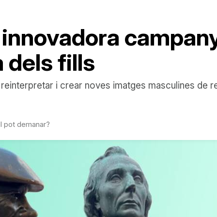
 innovadora campanya
 dels fills
 "reinterpretar i crear noves imatges masculines de r
 el pot demanar?