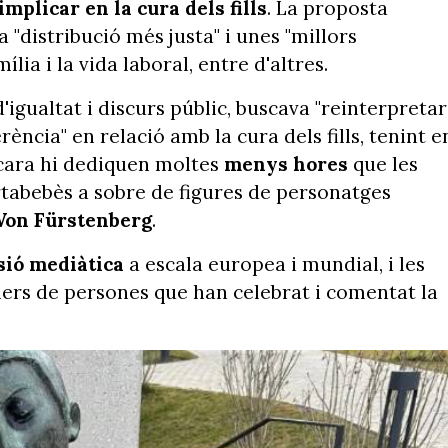
implicar en la cura dels fills
. La proposta
 "distribució més justa" i unes "millors
lia i la vida laboral, entre d'altres.
'igualtat i discurs públic, buscava "reinterpretar
rència" en relació amb la cura dels fills, tenint e
ncara hi dediquen moltes
menys hores
que les
ortabebès a sobre de figures de personatges
Von Fürstenberg
.
sió mediàtica
a escala europea i mundial, i les
lers de persones que han celebrat i comentat la