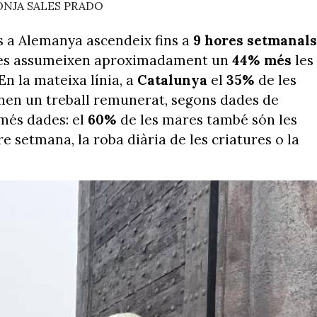
NJA SALES PRADO
s a Alemanya ascendeix fins a
9 hores setmanals
dones assumeixen aproximadament un
44% més
les
En la mateixa línia, a
Catalunya
el
35%
de les
enen un treball remunerat, segons dades de
 més dades: el
60%
de les mares també són les
e setmana, la roba diària de les criatures o la