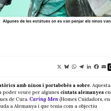
Algunes de les estàtues on es van penjar els ninos van 
X
Bluesky
WhatsApp
Telegram
LinkedIn
Face
Em
tòrics amb ninos i portabebès a sobre
. Aquesta
va poder veure per algunes
ciutats alemanyes
en
Caring Men
ques de Cura.
(Homes Cuidadors, en
guda a Alemanya i que tenia com a objectiu