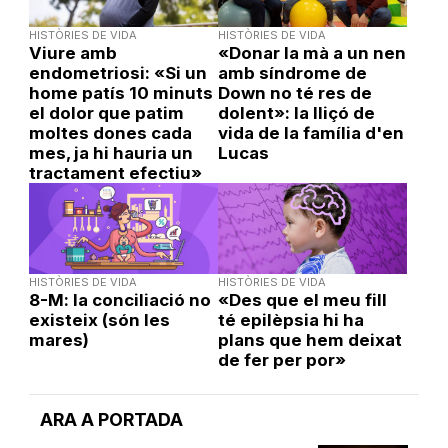
HISTÒRIES DE VIDA
HISTÒRIES DE VIDA
Viure amb
«Donar la mà a un nen
endometriosi: «Si un
amb síndrome de
home patís 10 minuts
Down no té res de
el dolor que patim
dolent»: la lliçó de
moltes dones cada
vida de la família d'en
mes, ja hi hauria un
Lucas
tractament efectiu»
HISTÒRIES DE VIDA
HISTÒRIES DE VIDA
8-M: la conciliació no
«Des que el meu fill
existeix (són les
té epilèpsia hi ha
mares)
plans que hem deixat
de fer per por»
ARA A PORTADA