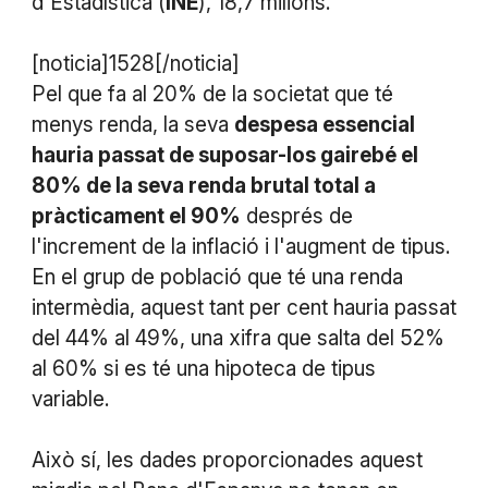
d'Estadística (
INE
), 18,7 milions.
[noticia]1528[/noticia]
Pel que fa al 20% de la societat que té
menys renda, la seva
despesa essencial
hauria passat de suposar-los gairebé el
80% de la seva renda brutal total a
pràcticament el 90%
després de
l'increment de la inflació i l'augment de tipus.
En el grup de població que té una renda
intermèdia, aquest tant per cent hauria passat
del 44% al 49%, una xifra que salta del 52%
al 60% si es té una hipoteca de tipus
variable.
Això sí, les dades proporcionades aquest