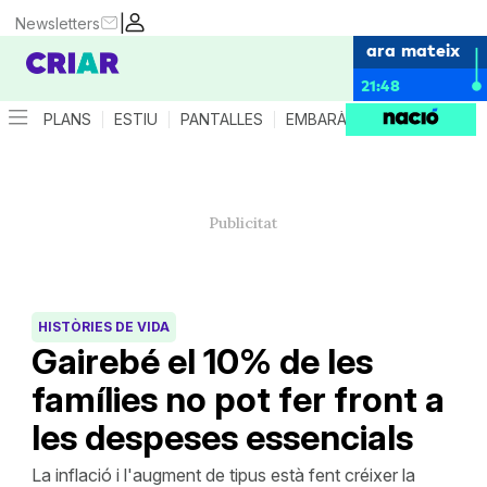
|
Newsletters
ara mateix
21:48
PLANS
ESTIU
PANTALLES
EMBARÀS
CRIANÇA
ES
HISTÒRIES DE VIDA
Gairebé el 10% de les
famílies no pot fer front a
les despeses essencials
La inflació i l'augment de tipus està fent créixer la