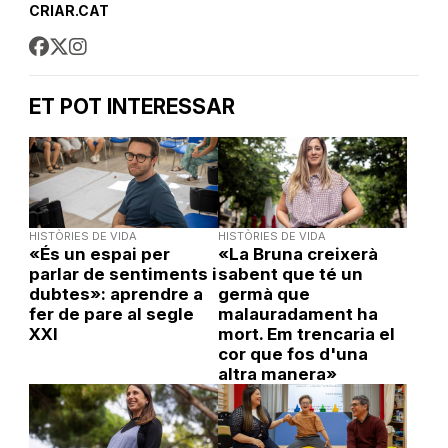
CRIAR.CAT
ET POT INTERESSAR
HISTÒRIES DE VIDA
HISTÒRIES DE VIDA
«És un espai per
«La Bruna creixerà
parlar de sentiments i
sabent que té un
dubtes»: aprendre a
germà que
fer de pare al segle
malauradament ha
XXI
mort. Em trencaria el
cor que fos d'una
altra manera»