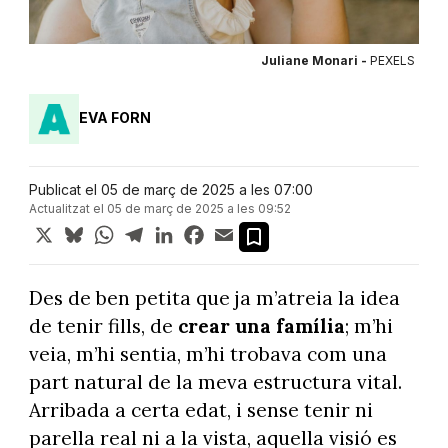
Juliane Monari -
PEXELS
EVA FORN
Publicat el 05 de març de 2025 a les 07:00
Actualitzat el 05 de març de 2025 a les 09:52
X
Bluesky
WhatsApp
Telegram
LinkedIn
Facebook
Email
Des de ben petita que ja m’atreia la idea
de tenir fills, de
crear una família
; m’hi
veia, m’hi sentia, m’hi trobava com una
part natural de la meva estructura vital.
Arribada a certa edat, i sense tenir ni
parella real ni a la vista, aquella visió es