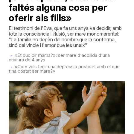
faltés alguna cosa per
oferir als fills»
El testimoni de l'Eva, que fa uns anys va decidir, amb
tota la consciència i il·lusió, ser mare monomarental:
"La família no depèn del nombre que la conforma,
sinó del vincle i l'amor que les uneix"
«Et puc dir mama?»: ser mare d'acollida d'una
criatura de 4 anys
«Com vols tenir una depressió postpart amb el que
t'ha costat ser mare?»