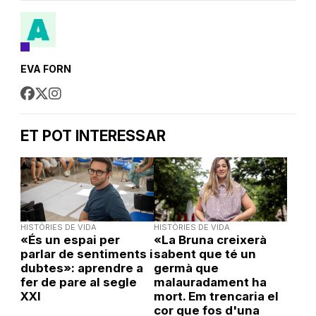
EVA FORN
ET POT INTERESSAR
HISTÒRIES DE VIDA
HISTÒRIES DE VIDA
«És un espai per
«La Bruna creixerà
parlar de sentiments i
sabent que té un
dubtes»: aprendre a
germà que
fer de pare al segle
malauradament ha
XXI
mort. Em trencaria el
cor que fos d'una