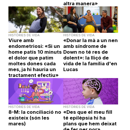
altra manera»
HISTÒRIES DE VIDA
HISTÒRIES DE VIDA
Viure amb
«Donar la mà a un nen
endometriosi: «Si un
amb síndrome de
home patís 10 minuts
Down no té res de
el dolor que patim
dolent»: la lliçó de
moltes dones cada
vida de la família d'en
mes, ja hi hauria un
Lucas
tractament efectiu»
HISTÒRIES DE VIDA
HISTÒRIES DE VIDA
8-M: la conciliació no
«Des que el meu fill
existeix (són les
té epilèpsia hi ha
mares)
plans que hem deixat
de fer per por»