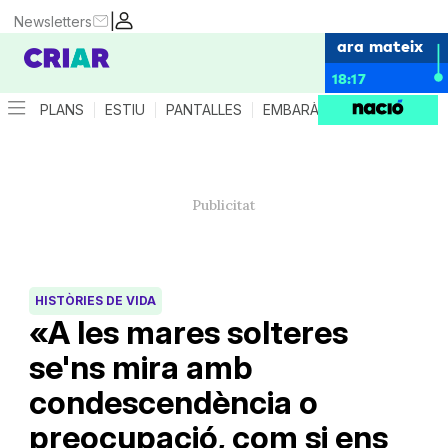
|
Newsletters
ara mateix
18:17
PLANS
ESTIU
PANTALLES
EMBARÀS
CRIANÇA
ES
HISTÒRIES DE VIDA
«A les mares solteres
se'ns mira amb
condescendència o
preocupació, com si ens