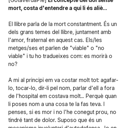
[GotaVerdaPle]
El concepte del dol sense
mort, costa d'entendre a qui li és aliè...
El llibre parla de la mort constantment. És un
dels grans temes del llibre, juntament amb
l'amor, fraternal en aquest cas. Els/les
metges/ses et parlen de "viable" o "no
viable" i tu ho tradueixes com: es morirà o
no?
A mi al principi em va costar molt tot: agafar-
lo, tocar-lo, dir-li pel nom, parlar d'ell a fora
de l'hospital em costava molt... Perquè quan
li poses nom a una cosa te la fas teva. I
penses, si es mor i no l'he conegut prou, no
tindré tant de dolor. Suposo que és un