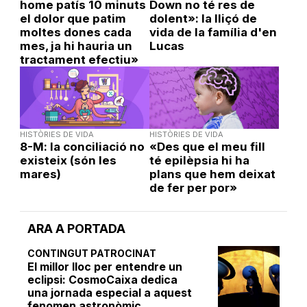
home patís 10 minuts
Down no té res de
el dolor que patim
dolent»: la lliçó de
moltes dones cada
vida de la família d'en
mes, ja hi hauria un
Lucas
tractament efectiu»
HISTÒRIES DE VIDA
HISTÒRIES DE VIDA
8-M: la conciliació no
«Des que el meu fill
existeix (són les
té epilèpsia hi ha
mares)
plans que hem deixat
de fer per por»
ARA A PORTADA
CONTINGUT PATROCINAT
El millor lloc per entendre un
eclipsi: CosmoCaixa dedica
una jornada especial a aquest
fenomen astronòmic