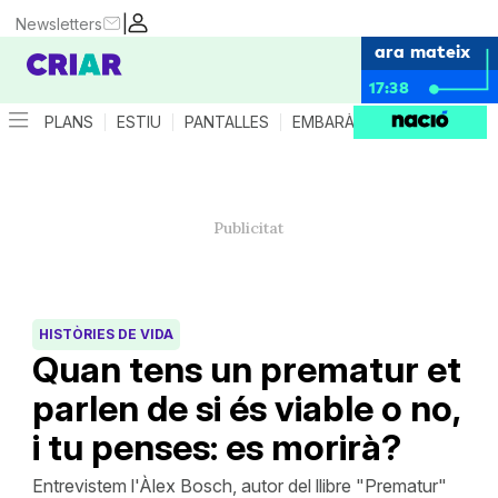
|
Newsletters
ara mateix
17:38
PLANS
ESTIU
PANTALLES
EMBARÀS
CRIANÇA
ES
HISTÒRIES DE VIDA
Quan tens un prematur et
parlen de si és viable o no,
i tu penses: es morirà?
Entrevistem l'Àlex Bosch, autor del llibre "Prematur"