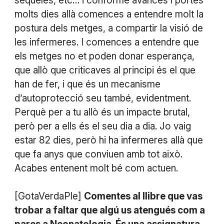
seqüeles, etc… i conforme avances i portes
molts dies allà comences a entendre molt la
postura dels metges, a compartir la visió de
les infermeres. I comences a entendre que
els metges no et poden donar esperança,
que allò que criticaves al principi és el que
han de fer, i que és un mecanisme
d’autoprotecció seu també, evidentment.
Perquè per a tu allò és un impacte brutal,
però per a ells és el seu dia a dia. Jo vaig
estar 82 dies, però hi ha infermeres allà que
que fa anys que conviuen amb tot això.
Acabes entenent molt bé com actuen.
[GotaVerdaPle]
Comentes al llibre que vas
trobar a faltar que algú us atengués com a