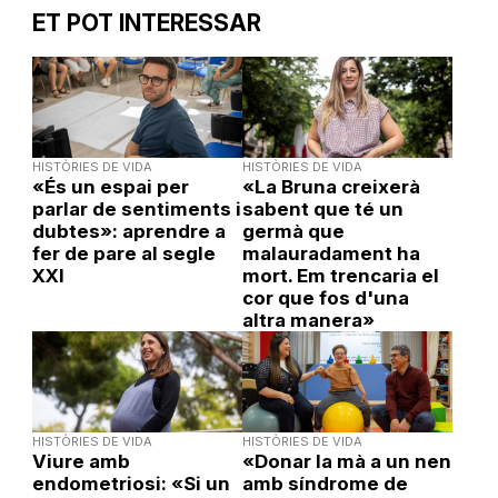
ET POT INTERESSAR
HISTÒRIES DE VIDA
HISTÒRIES DE VIDA
«És un espai per
«La Bruna creixerà
parlar de sentiments i
sabent que té un
dubtes»: aprendre a
germà que
fer de pare al segle
malauradament ha
XXI
mort. Em trencaria el
cor que fos d'una
altra manera»
HISTÒRIES DE VIDA
HISTÒRIES DE VIDA
Viure amb
«Donar la mà a un nen
endometriosi: «Si un
amb síndrome de