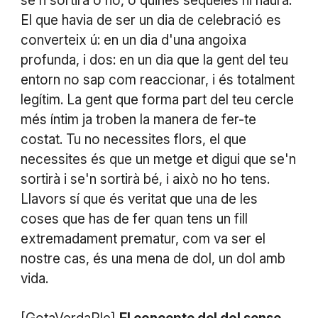
se’n sortirà o no, o quines seqüeles hi haurà.
El que havia de ser un dia de celebració es
converteix ú: en un dia d'una angoixa
profunda, i dos: en un dia que la gent del teu
entorn no sap com reaccionar, i és totalment
legítim. La gent que forma part del teu cercle
més íntim ja troben la manera de fer-te
costat. Tu no necessites flors, el que
necessites és que un metge et digui que se'n
sortirà i se'n sortirà bé, i això no ho tens.
Llavors sí que és veritat que una de les
coses que has de fer quan tens un fill
extremadament prematur, com va ser el
nostre cas, és una mena de dol, un dol amb
vida.