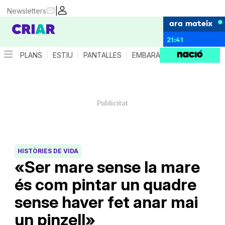
|
Newsletters
ara mateix
21:41
PLANS
ESTIU
PANTALLES
EMBARÀS
CRIANÇA
ES
HISTÒRIES DE VIDA
«Ser mare sense la mare
és com pintar un quadre
sense haver fet anar mai
un pinzell»