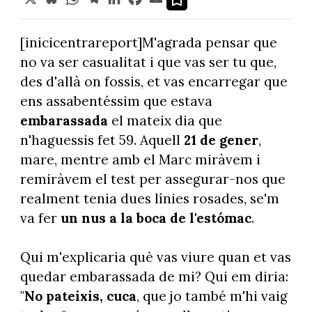
[inicicentrareport]M'agrada pensar que
no va ser casualitat i que vas ser tu que,
des d'allà on fossis, et vas encarregar que
ens assabentéssim que estava
embarassada
el mateix dia que
n'haguessis fet 59. Aquell
21 de gener
,
mare, mentre amb el Marc miràvem i
remiràvem el test per assegurar-nos que
realment tenia dues línies rosades, se'm
va fer
un nus a la boca de l'estómac
.
Qui m'explicaria què vas viure quan et vas
quedar embarassada de mi? Qui em diria:
"
No pateixis, cuca
, que jo també m'hi vaig