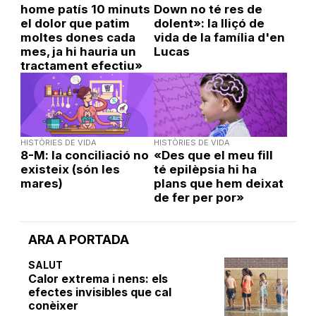
home patís 10 minuts
Down no té res de
el dolor que patim
dolent»: la lliçó de
moltes dones cada
vida de la família d'en
mes, ja hi hauria un
Lucas
tractament efectiu»
HISTÒRIES DE VIDA
HISTÒRIES DE VIDA
8-M: la conciliació no
«Des que el meu fill
existeix (són les
té epilèpsia hi ha
mares)
plans que hem deixat
de fer per por»
ARA A PORTADA
SALUT
Calor extrema i nens: els
efectes invisibles que cal
conèixer