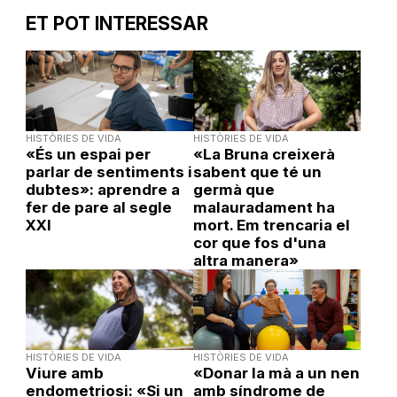
ET POT INTERESSAR
HISTÒRIES DE VIDA
HISTÒRIES DE VIDA
«És un espai per
«La Bruna creixerà
parlar de sentiments i
sabent que té un
dubtes»: aprendre a
germà que
fer de pare al segle
malauradament ha
XXI
mort. Em trencaria el
cor que fos d'una
altra manera»
HISTÒRIES DE VIDA
HISTÒRIES DE VIDA
Viure amb
«Donar la mà a un nen
endometriosi: «Si un
amb síndrome de