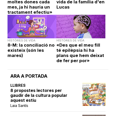
moltes dones cada
vida de la família d'en
mes, ja hi hauria un
Lucas
tractament efectiu»
HISTÒRIES DE VIDA
HISTÒRIES DE VIDA
8-M: la conciliació no
«Des que el meu fill
existeix (són les
té epilèpsia hi ha
mares)
plans que hem deixat
de fer per por»
ARA A PORTADA
LLIBRES
8 propostes lectores per
gaudir de la cultura popular
aquest estiu
Laia Santís