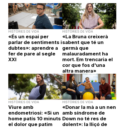
HISTÒRIES DE VIDA
HISTÒRIES DE VIDA
«És un espai per
«La Bruna creixerà
parlar de sentiments i
sabent que té un
dubtes»: aprendre a
germà que
fer de pare al segle
malauradament ha
XXI
mort. Em trencaria el
cor que fos d'una
altra manera»
HISTÒRIES DE VIDA
HISTÒRIES DE VIDA
Viure amb
«Donar la mà a un nen
endometriosi: «Si un
amb síndrome de
home patís 10 minuts
Down no té res de
el dolor que patim
dolent»: la lliçó de