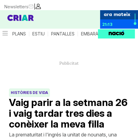
|
Newsletters
ara mateix
21:13
PLANS
ESTIU
PANTALLES
EMBARÀS
CRIANÇA
ES
HISTÒRIES DE VIDA
Vaig parir a la setmana 26
i vaig tardar tres dies a
conèixer la meva filla
La prematuritat i l'ingrés la unitat de nounats, una