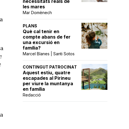
necessitats reals de
les mares
Mar Domènech
ta
PLANS
Què cal tenir en
compte abans de fer
una excursió en
 a
família?
Marcel Blanes | Santi Sotos
e
e
CONTINGUT PATROCINAT
Aquest estiu, quatre
escapades al Pirineu
per viure la muntanya
en família
Redacció
ia