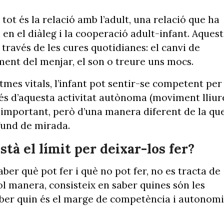
ot és la relació amb l’adult, una relació que ha
en el diàleg i la cooperació adult-infant. Aques
 través de les cures quotidianes: el canvi de
moment del menjar, el son o treure uns mocs.
itmes vitals, l’infant pot sentir-se competent per
vés d’aquesta activitat autònoma (moviment lliur
olt important, però d’una manera diferent de la qu
fund de mirada.
stà el límit per deixar-los fer?
aber què pot fer i què no pot fer, no es tracta de
ol manera, consisteix en saber quines són les
ber quin és el marge de competència i autonom