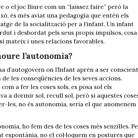
o el joc lliure com un “laissez faire” però la
ixò, és més aviat una pedagogia que entén els
ge de la socialització per a l’infant. Un infant
erdut i desbordat pels seus propis impulsos, cosa
si mateix i unes relacions favorables.
oure l’autonomia?
a d’autogovern on l’Infant aprèn a ser conscien
om de les conseqüències de les seves accions.
m a fer les coses sols, es posa sol els
 va a dormir sol, recull sol, però si aquestes cose
 fer-les, no és autonomia, seria el que anomenem
omia, ho fem des de les coses més senzilles. Pe
t espontània, no el col·loquem en postures que