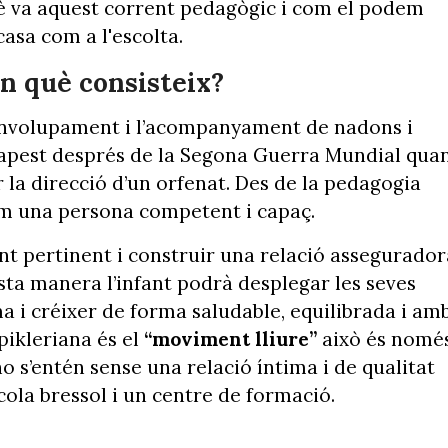
què va aquest corrent pedagògic i com el podem
casa com a l'escolta.
en què consisteix?
senvolupament i l’acompanyament de nadons i
Budapest després de la Segona Guerra Mundial qua
 la direcció d’un orfenat. Des de la pedagogia
om una persona competent i capaç.
nt pertinent i construir una relació assegurador
esta manera l’infant podrà desplegar les seves
ma i créixer de forma saludable, equilibrada i am
pikleriana és el
“moviment lliure”
això és nomé
o s’entén sense una relació íntima i de qualitat
cola bressol i un centre de formació.