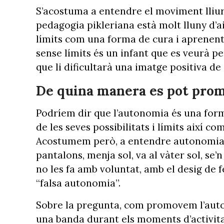
S’acostuma a entendre el moviment lliure 
pedagogia pikleriana està molt lluny d’a
límits com una forma de cura i aprenentat
sense límits és un infant que es veurà p
que li dificultarà una imatge positiva de 
De quina manera es pot prom
Podríem dir que l’autonomia és una form
de les seves possibilitats i límits així c
Acostumem però, a entendre autonomia co
pantalons, menja sol, va al vàter sol, se’n
no les fa amb voluntat, amb el desig de
“falsa autonomia”.
Sobre la pregunta, com promovem l’auton
una banda durant els moments d’activita