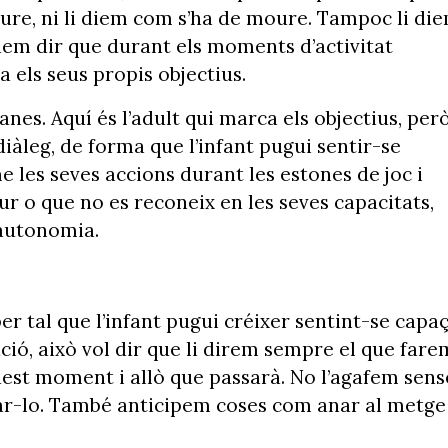
eure, ni li diem com s’ha de moure. Tampoc li di
em dir que durant els moments d’activitat
 els seus propis objectius.
anes. Aquí és l’adult qui marca els objectius, per
iàleg, de forma que l’infant pugui sentir-se
me les seves accions durant les estones de joc i
r o que no es reconeix en les seves capacitats,
 autonomia.
r tal que l’infant pugui créixer sentint-se capa
ció, això vol dir que li direm sempre el que fare
quest moment i allò que passarà. No l’agafem sens
isar-lo. També anticipem coses com anar al metge