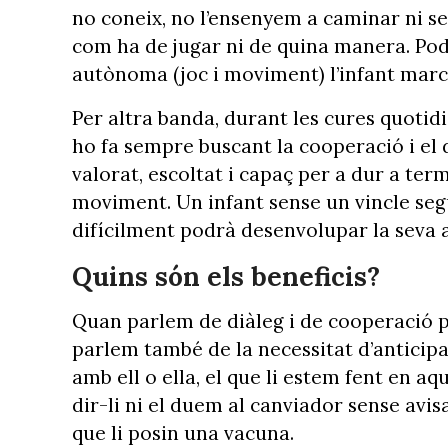
no coneix, no l’ensenyem a caminar ni s
com ha de jugar ni de quina manera. Pod
autònoma (joc i moviment) l’infant marca
Per altra banda, durant les cures quotidi
ho fa sempre buscant la cooperació i el d
valorat, escoltat i capaç per a dur a ter
moviment. Un infant sense un vincle segu
difícilment podrà desenvolupar la seva
Quins són els beneficis?
Quan parlem de diàleg i de cooperació pe
parlem també de la necessitat d’anticipa
amb ell o ella, el que li estem fent en a
dir-li ni el duem al canviador sense av
que li posin una vacuna.