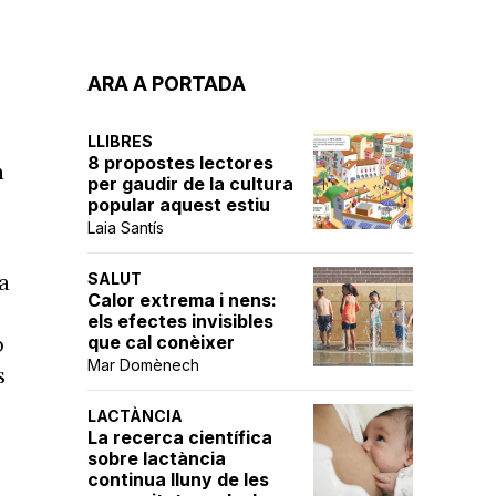
ARA A PORTADA
LLIBRES
8 propostes lectores
n
per gaudir de la cultura
popular aquest estiu
Laia Santís
SALUT
a
Calor extrema i nens:
els efectes invisibles
que cal conèixer
b
Mar Domènech
s
LACTÀNCIA
La recerca científica
sobre lactància
continua lluny de les