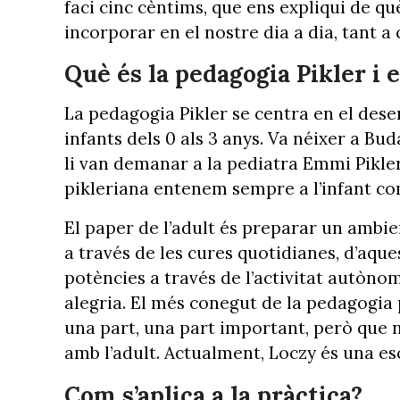
faci cinc cèntims, que ens expliqui de 
incorporar en el nostre dia a dia, tant a 
Què és la pedagogia Pikler i 
La pedagogia Pikler se centra en el de
infants dels 0 als 3 anys. Va néixer a 
li van demanar a la pediatra Emmi Pikler
pikleriana entenem sempre a l’infant c
El paper de l’adult és preparar un ambie
a través de les cures quotidianes, d’aqu
potències a través de l’activitat autòno
alegria. El més conegut de la pedagogia 
una part, una part important, però que n
amb l’adult. Actualment, Loczy és una es
Com s’aplica a la pràctica?