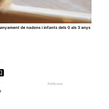
anyament de nadons i infants dels 0 als 3 anys
book
ail
s