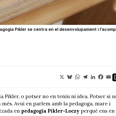
agogia Pikler se centra en el desenvolupament i l’acomp
X
Bluesky
WhatsApp
Telegram
LinkedIn
Face
Em
 Pikler, o potser no en teniu ni idea. Potser si u
a més. Avui en parlem amb la pedagoga, mare i
itzada en
pedagogia Pikler-Loczy
perquè ens en