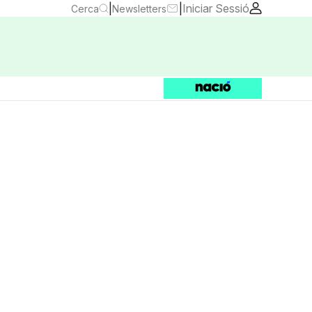
|
|
Iniciar Sessió
Cerca
Newsletters