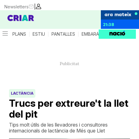
|
Newsletters
ara mateix
21:38
PLANS
ESTIU
PANTALLES
EMBARÀS
CRIANÇA
ES
LACTÀNCIA
Trucs per extreure't la llet
del pit
Tips molt útils de les llevadores i consultores
internacionals de lactància de Més que Llet