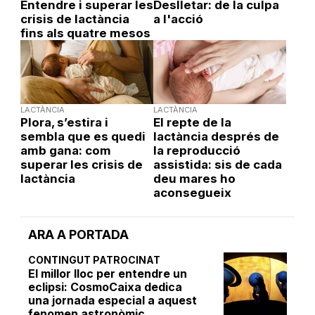
Entendre i superar les
Deslletar: de la culpa
crisis de lactància
a l'acció
fins als quatre mesos
LACTÀNCIA
LACTÀNCIA
Plora, s’estira i
El repte de la
sembla que es quedi
lactància després de
amb gana: com
la reproducció
superar les crisis de
assistida: sis de cada
lactància
deu mares ho
aconsegueix
ARA A PORTADA
CONTINGUT PATROCINAT
El millor lloc per entendre un
eclipsi: CosmoCaixa dedica
una jornada especial a aquest
fenomen astronòmic