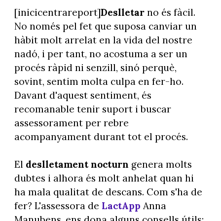
[inicicentrareport]
Deslletar
no és fàcil.
No només pel fet que suposa canviar un
hàbit molt arrelat en la vida del nostre
nadó, i per tant, no acostuma a ser un
procés ràpid ni senzill, sinó perquè,
sovint, sentim molta culpa en fer-ho.
Davant d'aquest sentiment, és
recomanable tenir suport i buscar
assessorament per rebre
acompanyament durant tot el procés.
El
deslletament nocturn
genera molts
dubtes i alhora és molt anhelat quan hi
ha mala qualitat de descans. Com s'ha de
fer? L'assessora de
LactApp
Anna
Manubens, ens dona alguns consells útils: