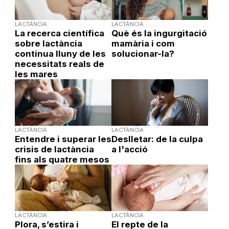
LACTÀNCIA
LACTÀNCIA
La recerca científica
Què és la ingurgitació
sobre lactància
mamària i com
continua lluny de les
solucionar-la?
necessitats reals de
les mares
LACTÀNCIA
LACTÀNCIA
Entendre i superar les
Deslletar: de la culpa
crisis de lactància
a l'acció
fins als quatre mesos
LACTÀNCIA
LACTÀNCIA
Plora, s’estira i
El repte de la