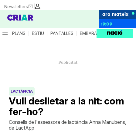
|
Newsletters
ara mateix
19:09
PLANS
ESTIU
PANTALLES
EMBARÀS
CRIANÇA
ES
LACTÀNCIA
Vull deslletar a la nit: com
fer-ho?
Consells de l'assessora de lactància Anna Manubens,
de LactApp