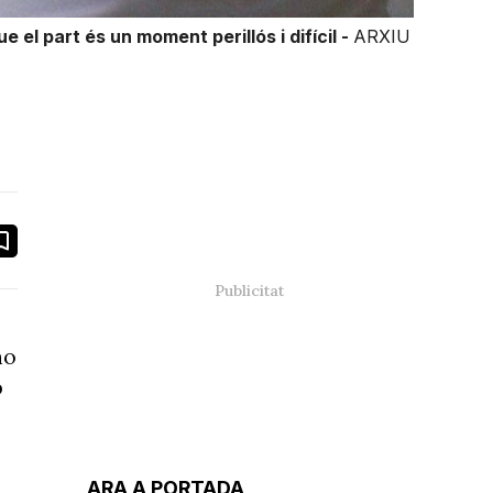
 el part és un moment perillós i difícil -
ARXIU
book
ail
no
b
ARA A PORTADA