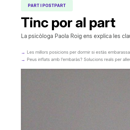
PART I POSTPART
Tinc por al part
La psicòloga Paola Roig ens explica les cla
Les millors posicions per dormir si estàs embarass
Peus inflats amb l’embaràs? Solucions reals per alle