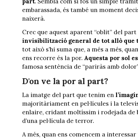
part
. Sembla com si fos un simple tràmit
embarassada, és també un moment decisiu
naixerà.
Crec que aquest aparent “oblit” del part
invisibilització general de tot allò que
tot això s’hi suma que, a més a més, qua
ens recorre és la por.
Aquesta por sol e
famosa sentència de “pariràs amb dolor”
D'on ve la por al part?
La imatge del part que tenim en
l’imagin
majoritàriament en pel·lícules i la telev
enlaire, cridant moltíssim i rodejada d
d’una pel·lícula de terror.
A més, quan ens comencem a interessar 