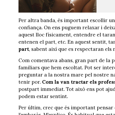
Per altra banda, és important escollir un
confiança. On ens puguem relaxar i deix
aquest lloc físicament, entendre el tara
entenen el part, etc. En aquest sentit, 
part
, sabent així que es respectaran els 
Com comentava abans, gran part de la por
familiars que hem escoltat. Pot ser inter
preguntar a la nostra mare pel nostre na
tenir por.
Com la van tractar els profes
postpart immediat. Tot això ens pot ajud
podem estar sentint.
Per últim, crec que és important pensar
l’embaràs. M’explico. És habitual que e