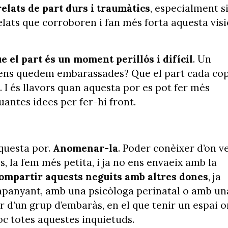
lats de part durs i traumàtics
, especialment s
lats que corroboren i fan més forta aquesta visi
 el part és un moment perillós i difícil
. Un
 ens quedem embarassades? Que el part cada co
 I és llavors quan aquesta por es pot fer més
uantes idees per fer-hi front.
aquesta por.
Anomenar-la
. Poder conèixer d’on ve
s, la fem més petita, i ja no ens envaeix amb la
ompartir aquests neguits amb altres dones
, ja
ompanyant, amb una psicòloga perinatal o amb un
 d’un grup d’embaràs, en el que tenir un espai o
oc totes aquestes inquietuds.