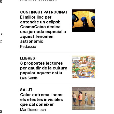
s
CONTINGUT PATROCINAT
El millor lloc per
entendre un eclipsi:
CosmoCaixa dedica
una jornada especial a
 a
aquest fenomen
e
astronòmic
Redacció
LLIBRES
8 propostes lectores
per gaudir de la cultura
popular aquest estiu
Laia Santís
SALUT
Calor extrema i nens:
els efectes invisibles
que cal conèixer
Mar Domènech
s