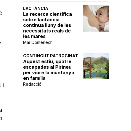
i
LACTÀNCIA
ó
La recerca científica
sobre lactància
continua lluny de les
necessitats reals de
les mares
p
Mar Domènech
CONTINGUT PATROCINAT
Aquest estiu, quatre
escapades al Pirineu
per viure la muntanya
en família
 i
Redacció
a
n