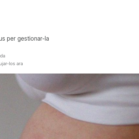
us per gestionar-la
ada
ujar-los ara