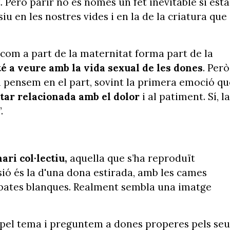
. Però parir no és només un fet inevitable si està
 en les nostres vides i en la de la criatura que
 com a part de la maternitat forma part de la
 té a veure amb la vida sexual de les dones
. Però
n pensem en el part, sovint la primera emoció qu
star relacionada amb el dolor
i al patiment. Sí, la
.
ari col·lectiu,
aquella que s’ha reproduït
isió és la d'una dona estirada, amb les cames
e bates blanques. Realment sembla una imatge
pel tema i preguntem a dones properes pels seu