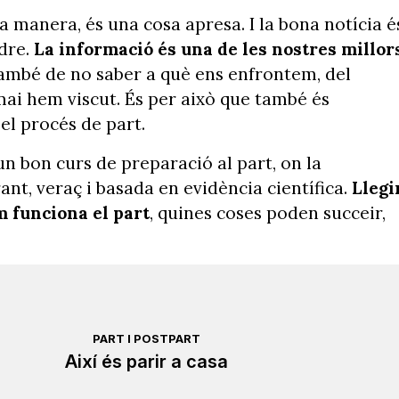
 manera, és una cosa apresa. I la bona notícia é
dre.
La informació és una de les nostres millor
 també de no saber a què ens enfrontem, del
ai hem viscut. És per això que també és
l procés de part.
un bon curs de preparació al part, on la
nt, veraç i basada en evidència científica.
Llegi
m funciona el part
, quines coses poden succeir,
PART I POSTPART
Així és parir a casa