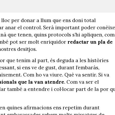
 lloc per donar a llum que ens doni total
ar anar el control. Serà important poder conèix
nnà que tenen, quins protocols s’hi apliquen, com
també pot ser molt enriquidor
redactar un pla de
nostres desitjos.
 que tenim al part, és deguda a les històries
essant, si ens ve de gust, durant l’embaràs,
ixement. Com ho va viure. Què va sentir. Si va
sionals que la van atendre
. Com va ser el
ar també a entendre i col·locar part de la por q
 en quines afirmacions ens repetim durant
stant embarassades rebem molts missatges de