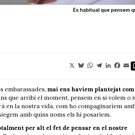
És habitual que pensem que
X
Bluesky
WhatsApp
Telegram
LinkedIn
Face
Em
os embarassades,
mai ens havíem plantejat com
bans que arribi el moment, pensem en si volem o 
ndrà en la nostra vida, com ho compaginaríem am
ntasiegem amb quins noms els hi posaríem.
otalment per alt el fet de pensar en el nostre