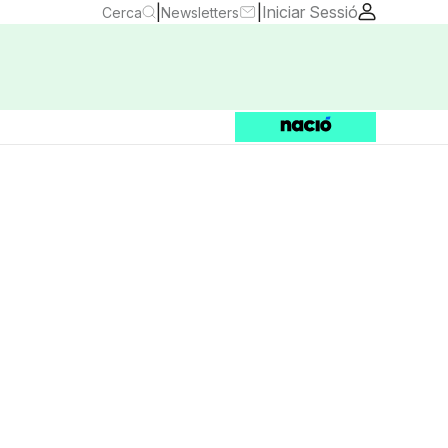
|
|
Iniciar Sessió
Cerca
Newsletters