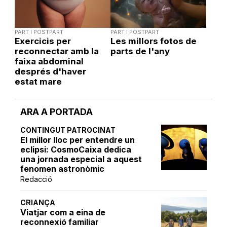
PART I POSTPART
PART I POSTPART
Exercicis per
Les millors fotos de
reconnectar amb la
parts de l'any
faixa abdominal
després d'haver
estat mare
ARA A PORTADA
CONTINGUT PATROCINAT
El millor lloc per entendre un
eclipsi: CosmoCaixa dedica
una jornada especial a aquest
fenomen astronòmic
Redacció
CRIANÇA
Viatjar com a eina de
reconnexió familiar