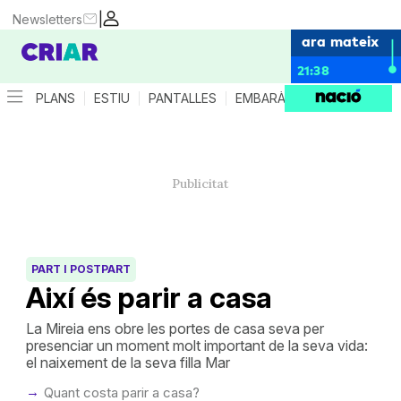
|
Newsletters
ara mateix
21:38
PLANS
ESTIU
PANTALLES
EMBARÀS
CRIANÇA
ES
PART I POSTPART
Així és parir a casa
La Mireia ens obre les portes de casa seva per
presenciar un moment molt important de la seva vida:
el naixement de la seva filla Mar
Quant costa parir a casa?