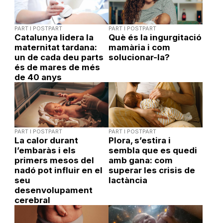
PART I POSTPART
PART I POSTPART
Catalunya lidera la
Què és la ingurgitació
maternitat tardana:
mamària i com
un de cada deu parts
solucionar-la?
és de mares de més
de 40 anys
PART I POSTPART
PART I POSTPART
La calor durant
Plora, s’estira i
l’embaràs i els
sembla que es quedi
primers mesos del
amb gana: com
nadó pot influir en el
superar les crisis de
seu
lactància
desenvolupament
cerebral